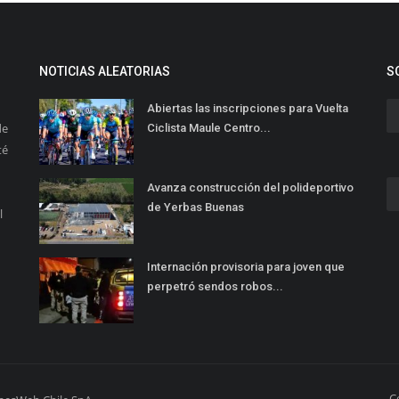
NOTICIAS ALEATORIAS
S
Abiertas las inscripciones para Vuelta
de
Ciclista Maule Centro...
té
Avanza construcción del polideportivo
de Yerbas Buenas
l
Internación provisoria para joven que
perpetró sendos robos...
C