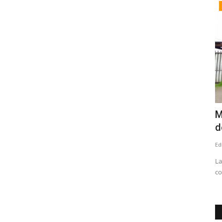
Tribunales
adas
Corte de Talca confirma suspensión en
M
el cargo del concejal...
d
Editora
Julio 24, 2026
595
Ed
cibir
Lo anterior, en el marco de la condena por injurias y
La
calumnias tras emitir declaraciones...
co