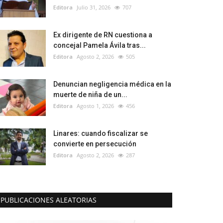
Editora
Julio 31, 2026
707
Ex dirigente de RN cuestiona a
concejal Pamela Ávila tras...
Editora
Agosto 2, 2026
505
Denuncian negligencia médica en la
muerte de niña de un...
Editora
Agosto 1, 2026
456
Linares: cuando fiscalizar se
convierte en persecución
Editora
Agosto 2, 2026
287
PUBLICACIONES ALEATORIAS