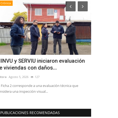
Crónica
Policial
INVU y SERVIU iniciaron evaluación
Una persona
e viviendas con daños...
Iansa, un l
itora
Agosto 5, 2026
127
Editora
Julio 26, 2
 Ficha 2 corresponde a una evaluación técnica que
SIAT Maule indag
nsidera una inspección visual...
de 35 años de eda
PUBLICACIONES RECOMENDADAS