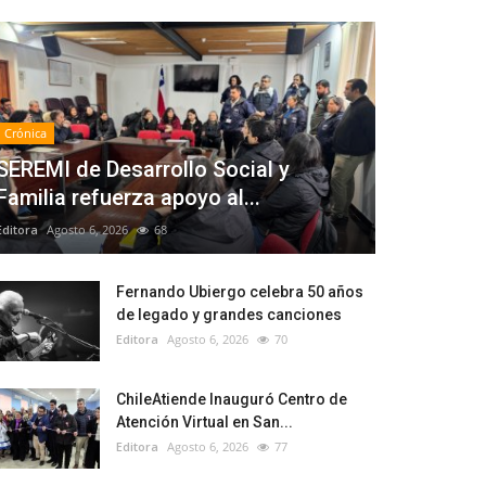
Crónica
SEREMI de Desarrollo Social y
Familia refuerza apoyo al...
Editora
Agosto 6, 2026
68
Fernando Ubiergo celebra 50 años
de legado y grandes canciones
Editora
Agosto 6, 2026
70
ChileAtiende Inauguró Centro de
Atención Virtual en San...
Editora
Agosto 6, 2026
77