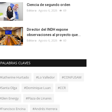
Ciencia de segundo orden
Editora
Agosto 6, 2026
69
Director del INDH expone
observaciones al proyecto que...
Editora
Agosto 6, 2026
60
PALABRAS CLAVES
#Katherine Hurtado
#Lo Valledor
#CONFUSAM
#Santa Olga
#Dominique Luan
#CCR
#Glen Energy
#Plaza de Linares
#Francisco Encina
#Andrés Herrera