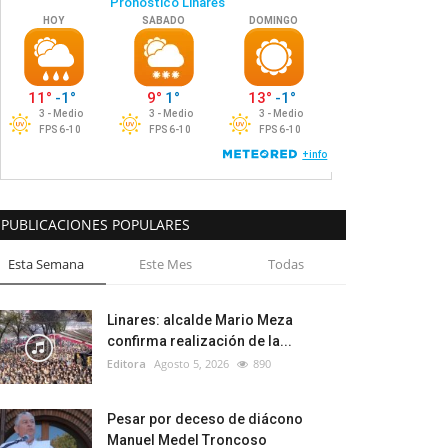
PUBLICACIONES POPULARES
Esta Semana
Este Mes
Todas
Linares: alcalde Mario Meza
confirma realización de la...
Editora
Agosto 5, 2026
890
Pesar por deceso de diácono
Manuel Medel Troncoso