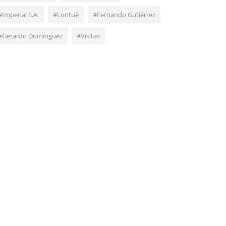
#Imperial S.A.
#Lontué
#Fernando Gutiérrez
#Gerardo Domínguez
#Visitas