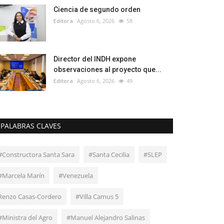
Ciencia de segundo orden
Editora
Agosto 6, 2026
58
Director del INDH expone
observaciones al proyecto que...
Editora
Agosto 6, 2026
49
PALABRAS CLAVES
#Constructora Santa Sara
#Santa Cecilia
#SLEP
#Marcela Marín
#Venezuela
Renzo Casas-Cordero
#Villa Camus 5
#Ministra del Agro
#Manuel Alejandro Salinas