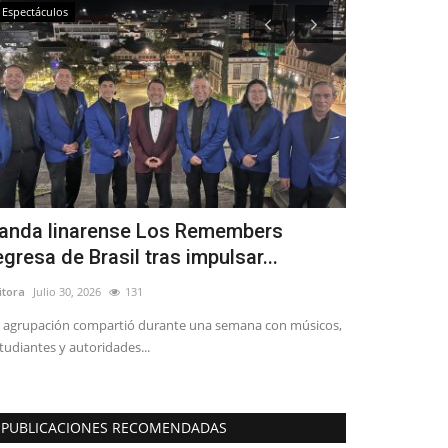
Espectáculos
Policial
anda linarense Los Remembers
Una persona
egresa de Brasil tras impulsar...
Iansa, un l
itora
Julio 30, 2026
131
Editora
Julio 26, 2
 agrupación compartió durante una semana con músicos,
SIAT Maule indag
tudiantes y autoridades...
de 35 años de eda
PUBLICACIONES RECOMENDADAS