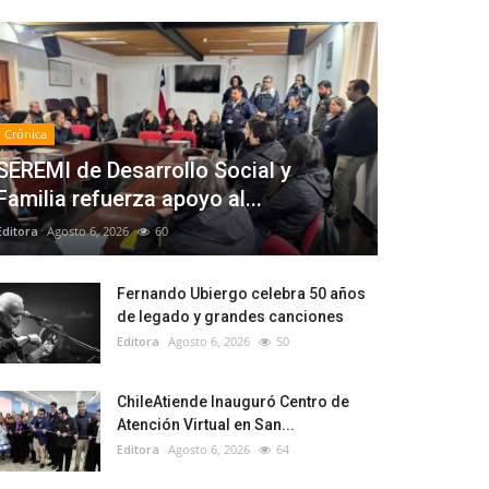
Crónica
SEREMI de Desarrollo Social y
Familia refuerza apoyo al...
Editora
Agosto 6, 2026
60
Fernando Ubiergo celebra 50 años
de legado y grandes canciones
Editora
Agosto 6, 2026
50
ChileAtiende Inauguró Centro de
Atención Virtual en San...
Editora
Agosto 6, 2026
64