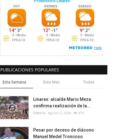
PUBLICACIONES POPULARES
Esta Semana
Este Mes
Todas
Linares: alcalde Mario Meza
confirma realización de la...
Editora
Agosto 5, 2026
870
Pesar por deceso de diácono
Manuel Medel Troncoso