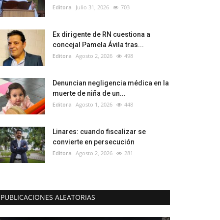
Editora
Julio 31, 2026
703
Ex dirigente de RN cuestiona a
concejal Pamela Ávila tras...
Editora
Agosto 2, 2026
498
Denuncian negligencia médica en la
muerte de niña de un...
Editora
Agosto 1, 2026
448
Linares: cuando fiscalizar se
convierte en persecución
Editora
Agosto 2, 2026
281
PUBLICACIONES ALEATORIAS