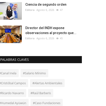
Ciencia de segundo orden
Editora
Agosto 6, 2026
47
Director del INDH expone
observaciones al proyecto que...
Editora
Agosto 6, 2026
45
PALABRAS CLAVES
#Canal Inela
#Salario Mínimo
#Cristóbal Campos
#Alertas Ambientales
#Ricardo Navarro
#Raúl Barberis
#Humedal Ayüwün
#Caso Fundaciones