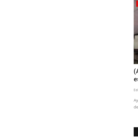
Policial
de
Linares: ciclista muere tras ser
(
atropellado en el peligroso...
e
Editora
Junio 9, 2026
1269
Ed
toridades
Los hechos originados a eso de las 08:15 de esta mañana en
Ay
el cruce Las Vertientes,...
de