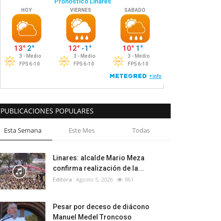
PUBLICACIONES POPULARES
Esta Semana
Este Mes
Todas
Linares: alcalde Mario Meza
confirma realización de la...
Editora
Agosto 5, 2026
861
Pesar por deceso de diácono
Manuel Medel Troncoso