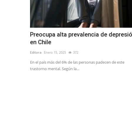
Preocupa alta prevalencia de depresi
en Chile
Editora
Enero 15, 2025
372
En el país más del 6% de las personas padecen de este
trastorno mental. Según la...