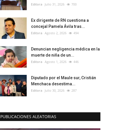
Editora
Julio 31, 2026
700
Ex dirigente de RN cuestiona a
concejal Pamela Ávila tras...
Editora
Agosto 2, 2026
494
Denuncian negligencia médica en la
muerte de niña de un...
Editora
Agosto 1, 2026
446
Diputado por el Maule sur, Cristián
Menchaca desestima...
Editora
Julio 30, 2026
287
PUBLICACIONES ALEATORIAS