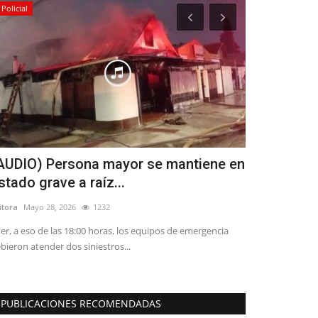
Policial
Crónica
AUDIO) Persona mayor se mantiene en
Agua que se
stado grave a raíz...
paradoja de
itora
Mayo 28, 2026
1232
Editora
Agosto 4, 
er, a eso de las 18:00 horas, los equipos de emergencia
"Los datos actuale
bieron atender dos siniestros...
cordillera registra.
PUBLICACIONES RECOMENDADAS