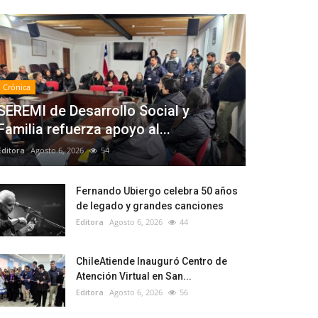
Crónica
SEREMI de Desarrollo Social y
Familia refuerza apoyo al...
Editora
Agosto 6, 2026
54
Fernando Ubiergo celebra 50 años
de legado y grandes canciones
Editora
Agosto 6, 2026
44
ChileAtiende Inauguró Centro de
Atención Virtual en San...
Editora
Agosto 6, 2026
56