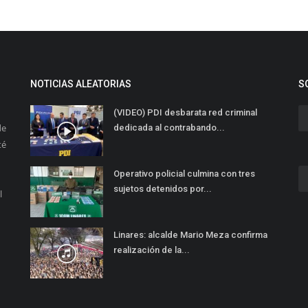
NOTICIAS ALEATORIAS
S
(VIDEO) PDI desbarata red criminal
de
dedicada al contrabando...
té
Operativo policial culmina con tres
sujetos detenidos por...
l
Linares: alcalde Mario Meza confirma
realización de la...