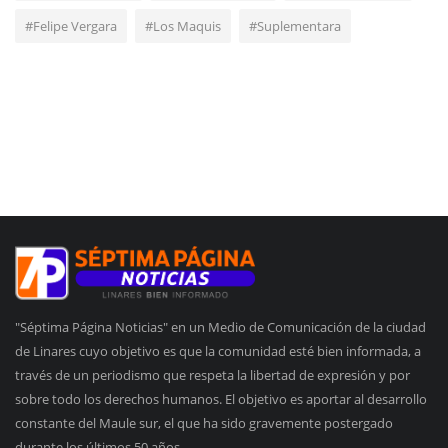
#Felipe Vergara
#Los Maquis
#Suplementara
"Séptima Página Noticias" en un Medio de Comunicación de la ciudad
de Linares cuyo objetivo es que la comunidad esté bien informada, a
través de un periodismo que respeta la libertad de expresión y por
sobre todo los derechos humanos. El objetivo es aportar al desarrollo
constante del Maule sur, el que ha sido gravemente postergado
durante los últimos 50 años.