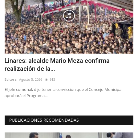
Linares: alcalde Mario Meza confirma
(
realización de la...
a
Editora
Agosto 5, 2026
913
Ed
 y
El jefe comunal, dijo tener la convicción que el Concejo Municipal
Gr
aprobará el Programa...
co
PUBLICACIONES RECOMENDADAS