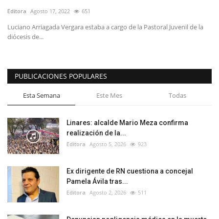
Editora
Agosto 17, 2022
651
Luciano Arriagada Vergara estaba a cargo de la Pastoral Juvenil de la
diócesis de...
PUBLICACIONES POPULARES
Esta Semana
Este Mes
Todas
Linares: alcalde Mario Meza confirma
realización de la...
Editora
Agosto 5, 2026
923
Ex dirigente de RN cuestiona a concejal
Pamela Ávila tras...
Editora
Agosto 2, 2026
511