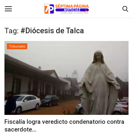
Tag:
#Diócesis de Talca
Inicio
Tribunales
Crónica
Policial
Tribunales
Deporte
Política
Fiscalía logra veredicto condenatorio contra
sacerdote...
Espectáculos