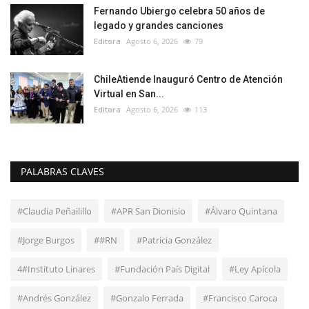
Fernando Ubiergo celebra 50 años de
legado y grandes canciones
Editora
Agosto 6, 2026
79
ChileAtiende Inauguró Centro de Atención
Virtual en San...
Editora
Agosto 6, 2026
113
PALABRAS CLAVES
#Claudia Peñailillo
#APR San Dionisio
#Álvaro Quintana
#Jorge Burgos
##RN
#Patricia González
4#Instituto Linares
#Fundación País Digital
#Ley Apícola
#Andrés González
#Gonzalo Ferrada
#Francisco Caroca