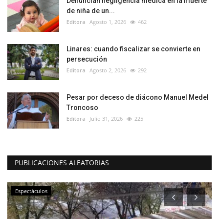
Denuncian negligencia médica en la muerte
de niña de un...
Editora
Agosto 1, 2026
462
Linares: cuando fiscalizar se convierte en
persecución
Editora
Agosto 2, 2026
292
Pesar por deceso de diácono Manuel Medel
Troncoso
Editora
Julio 31, 2026
225
PUBLICACIONES ALEATORIAS
Espectáculos