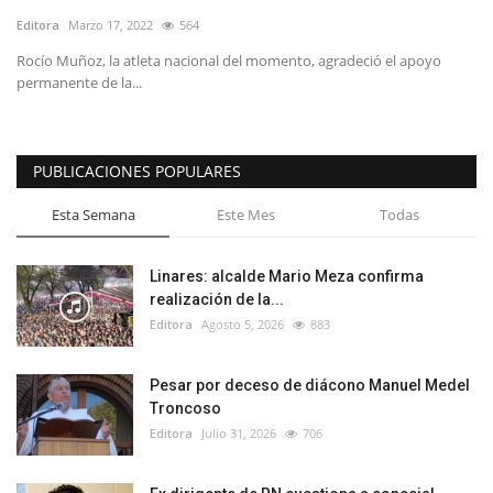
Editora
Marzo 17, 2022
564
Rocío Muñoz, la atleta nacional del momento, agradeció el apoyo
permanente de la...
PUBLICACIONES POPULARES
Esta Semana
Este Mes
Todas
Linares: alcalde Mario Meza confirma
realización de la...
Editora
Agosto 5, 2026
883
Pesar por deceso de diácono Manuel Medel
Troncoso
Editora
Julio 31, 2026
706