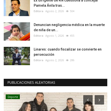
Ex dirigente de RN cuestiona a concejal
Pamela Ávila tras...
Editora
Agosto 2, 2026
504
Denuncian negligencia médica en la muerte
de niña de un...
Editora
Agosto 1, 2026
455
Linares: cuando fiscalizar se convierte en
persecución
Editora
Agosto 2, 2026
286
PUBLICACIONES ALEATORIAS
Deporte