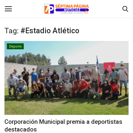
Tag:
#Estadio Atlético
Inicio
Deporte
Crónica
Policial
Tribunales
Deporte
Política
Corporación Municipal premia a deportistas
destacados
Espectáculos