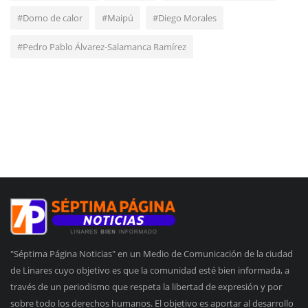
#Domo de calor
#Maipú
#Diego Morales
#Pedro Pablo Álvarez-Salamanca Ramírez
"Séptima Página Noticias" en un Medio de Comunicación de la ciudad
de Linares cuyo objetivo es que la comunidad esté bien informada, a
través de un periodismo que respeta la libertad de expresión y por
sobre todo los derechos humanos. El objetivo es aportar al desarrollo