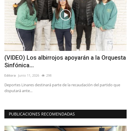
as
(VIDEO) Los albirrojos apoyarán a la Orquesta
C
Sinfónica...
V
Editora
Junio 11, 2026
298
Ed
Deportes Linares destinará parte de la recaudación del partido que
La
disputará ante...
qu
PUBLICACIONES RECOMENDADAS