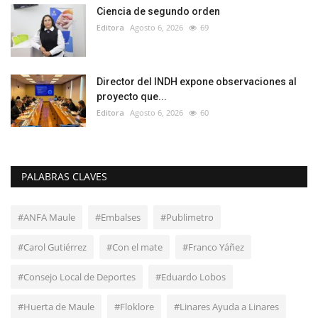
Ciencia de segundo orden
Editora
Agosto 6, 2026
69
Director del INDH expone observaciones al
proyecto que...
Editora
Agosto 6, 2026
60
PALABRAS CLAVES
#ANFA Maule
#Embalses
#Publimetro
#Carol Gutiérrez
#Con el mate
#Franco Yáñez
#Consejo Local de Deportes
#Eduardo Lobos
#Huerta de Maule
#Floklore
#Linares Ayuda a Linares