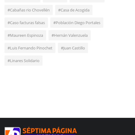
#Cabañas rio Chovellén
#Casa de Acogida
#Caso facturas falsas
#Población Diego Portales
#Maureen Espinoza
#Hernán Valenzuela
#Luis Fernando Pinochet
#Juan Castillo
#Linares Solidario