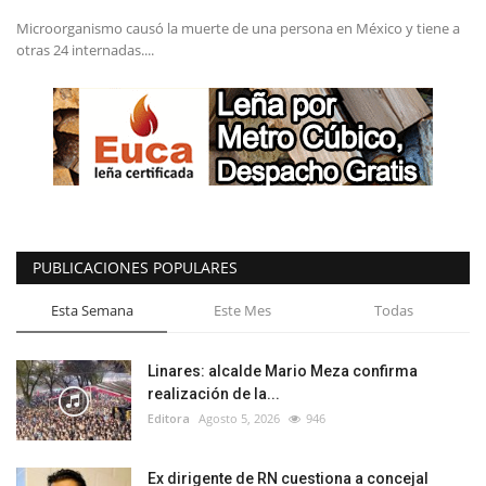
Microorganismo causó la muerte de una persona en México y tiene a
otras 24 internadas....
PUBLICACIONES POPULARES
Esta Semana
Este Mes
Todas
Linares: alcalde Mario Meza confirma
realización de la...
Editora
Agosto 5, 2026
946
Ex dirigente de RN cuestiona a concejal