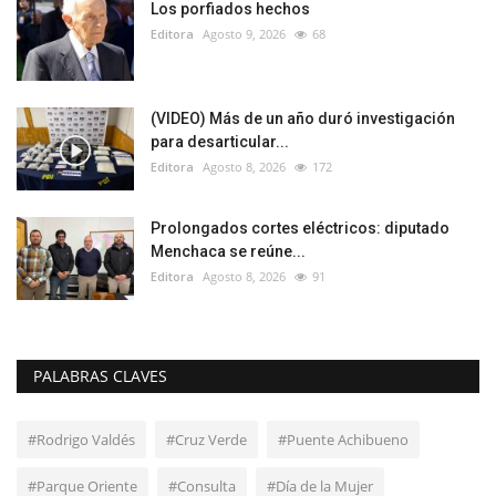
Los porfiados hechos
Editora
Agosto 9, 2026
68
(VIDEO) Más de un año duró investigación
para desarticular...
Editora
Agosto 8, 2026
172
Prolongados cortes eléctricos: diputado
Menchaca se reúne...
Editora
Agosto 8, 2026
91
PALABRAS CLAVES
#Rodrigo Valdés
#Cruz Verde
#Puente Achibueno
#Parque Oriente
#Consulta
#Día de la Mujer