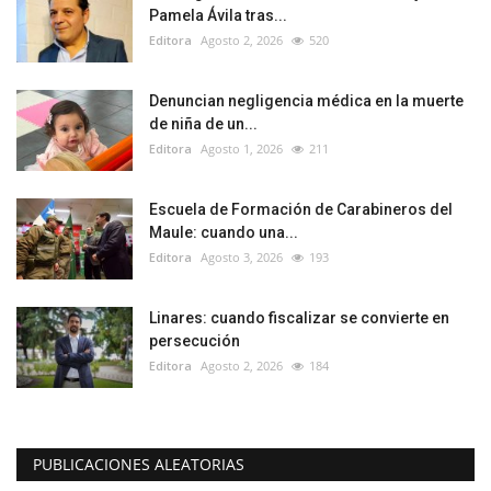
Pamela Ávila tras...
Editora
Agosto 2, 2026
520
Denuncian negligencia médica en la muerte
de niña de un...
Editora
Agosto 1, 2026
211
Escuela de Formación de Carabineros del
Maule: cuando una...
Editora
Agosto 3, 2026
193
Linares: cuando fiscalizar se convierte en
persecución
Editora
Agosto 2, 2026
184
PUBLICACIONES ALEATORIAS