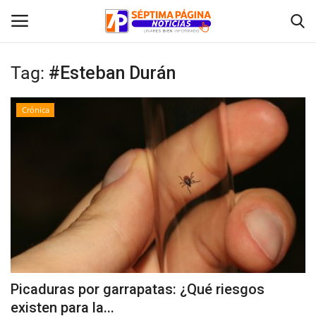
Tag:
#Esteban Durán
Inicio
Crónica
Crónica
Policial
Tribunales
Deporte
Política
Picaduras por garrapatas: ¿Qué riesgos
existen para la...
Espectáculos