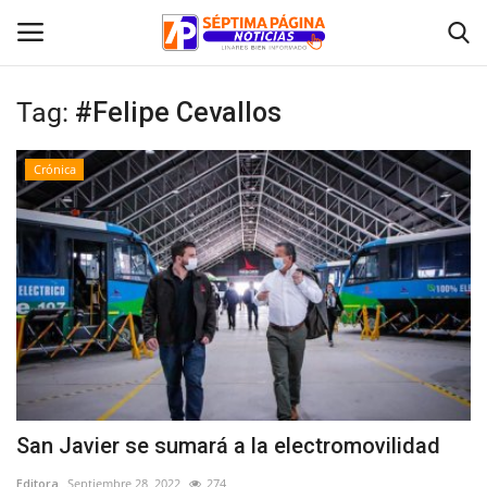
Tag:
#Felipe Cevallos
Inicio
Crónica
Crónica
Policial
Tribunales
Deporte
Política
San Javier se sumará a la electromovilidad
Espectáculos
Editora
Septiembre 28, 2022
274