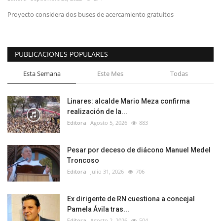
Proyecto considera dos buses de acercamiento gratuitos
PUBLICACIONES POPULARES
Esta Semana
Este Mes
Todas
Linares: alcalde Mario Meza confirma
realización de la...
Editora
Agosto 5, 2026
883
Pesar por deceso de diácono Manuel Medel
Troncoso
Editora
Julio 31, 2026
706
Ex dirigente de RN cuestiona a concejal
Pamela Ávila tras...
Editora
Agosto 2, 2026
504