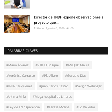
Director del INDH expone observaciones al
proyecto que...
Editora
Agosto 6, 2026
60
PALABRAS CLAVES
#Mario Álvarez
#Villa El Bosque
#ANEJUD Maule
#Verónica Carrasco
#Pía Alfaro
#Gonzalo Díaz
#INIA Cauquenes
#Juan Carlos Castro
#Sergio Wehinger
#Última Milla
#Mega hospital de Linares
#Ley de Transparencia
#Teresa Molina
#Lo Valledor