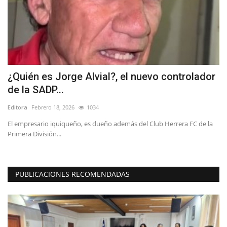
as
¿Quién es Jorge Alvial?, el nuevo controlador
T
de la SADP...
r
Editora
Febrero 18, 2026
1034
Ed
El empresario iquiqueño, es dueño además del Club Herrera FC de la
La
Primera División...
dé
PUBLICACIONES RECOMENDADAS