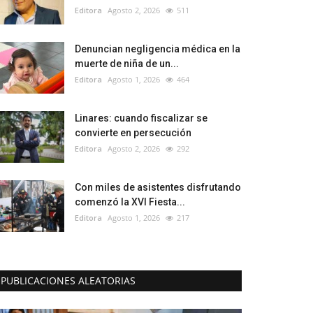
Editora
Agosto 2, 2026
511
Denuncian negligencia médica en la
muerte de niña de un...
Editora
Agosto 1, 2026
464
Linares: cuando fiscalizar se
convierte en persecución
Editora
Agosto 2, 2026
292
Con miles de asistentes disfrutando
comenzó la XVI Fiesta...
Editora
Agosto 1, 2026
217
PUBLICACIONES ALEATORIAS