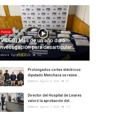
Policial
(VIDEO) Más de un año duró
investigación para desarticular...
Editora
Agosto 8, 2026
102
Prolongados cortes eléctricos:
diputado Menchaca se reúne...
Editora
Agosto 8, 2026
55
Director del Hospital de Linares
valoró la aprobación del...
Editora
Agosto 7, 2026
113