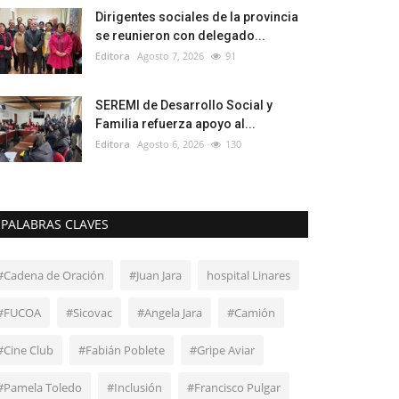
Dirigentes sociales de la provincia
se reunieron con delegado...
Editora
Agosto 7, 2026
91
SEREMI de Desarrollo Social y
Familia refuerza apoyo al...
Editora
Agosto 6, 2026
130
PALABRAS CLAVES
#Cadena de Oración
#Juan Jara
hospital Linares
#FUCOA
#Sicovac
#Angela Jara
#Camión
#Cine Club
#Fabián Poblete
#Gripe Aviar
#Pamela Toledo
#Inclusión
#Francisco Pulgar