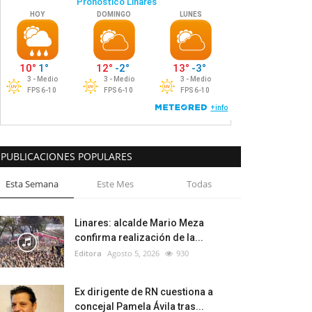
PUBLICACIONES POPULARES
Esta Semana
Este Mes
Todas
Linares: alcalde Mario Meza
confirma realización de la...
Editora
Agosto 5, 2026
930
Ex dirigente de RN cuestiona a
concejal Pamela Ávila tras...