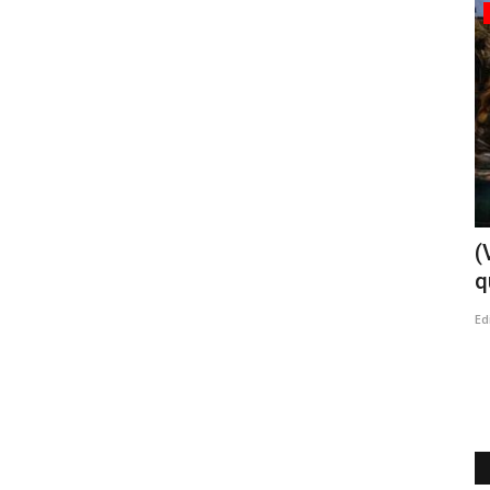
Tribunales
vocados
Internación provisoria para joven que
(
perpetró sendos robos...
q
Editora
Mayo 9, 2026
545
Ed
aúndez (Sub
Uno de los ilícitos, afectó al Local SOS Drinks de calle Max
Jara entre Yungay y...