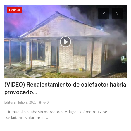
Policial
o
(VIDEO) Recalentamiento de calefactor habría
S
provocado...
r
Editora
Julio 9, 2026
640
Ed
El inmueble estaba sin moradores. Al lugar, kilómetro 17, se
trasladaron voluntarios...