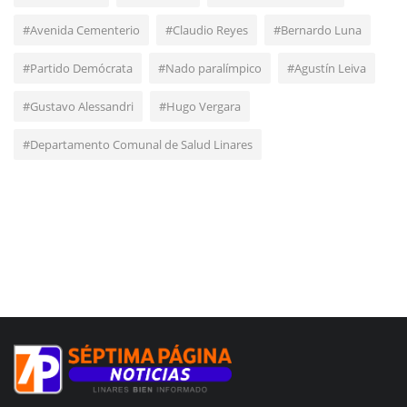
#Avenida Cementerio
#Claudio Reyes
#Bernardo Luna
#Partido Demócrata
#Nado paralímpico
#Agustín Leiva
#Gustavo Alessandri
#Hugo Vergara
#Departamento Comunal de Salud Linares