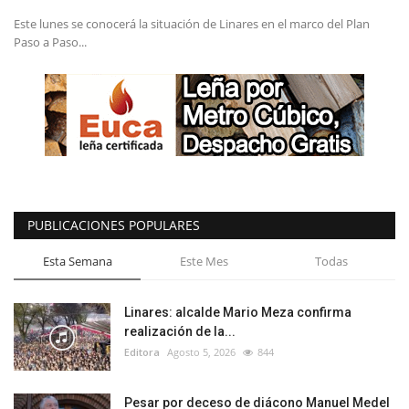
Este lunes se conocerá la situación de Linares en el marco del Plan
Paso a Paso...
PUBLICACIONES POPULARES
Esta Semana
Este Mes
Todas
Linares: alcalde Mario Meza confirma
realización de la...
Editora
Agosto 5, 2026
844
Pesar por deceso de diácono Manuel Medel