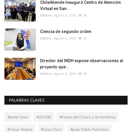
ChileAtiende Inauguró Centro de Atención
Virtual en San...
Editora
Agosto 6, 2026
38
Ciencia de segundo orden
Editora
Agosto 6, 2026
35
Director del INDH expone observaciones al
proyecto que...
Editora
Agosto 6, 2026
34
PALABRAS CLAVES
#Javier Grez
#DICOM
#Fiesta del Chuico y la Vendimia
#César Aldana
#Caso Cloro
#Juan Pablo Palomino