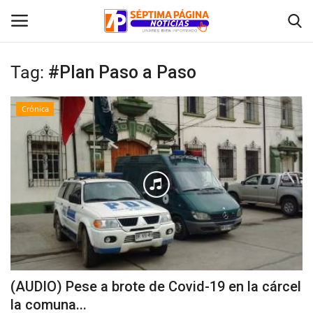
Tag:
#Plan Paso a Paso
Inicio
Crónica
Crónica
Policial
Tribunales
Deporte
Política
(AUDIO) Pese a brote de Covid-19 en la cárcel
la comuna...
Espectáculos