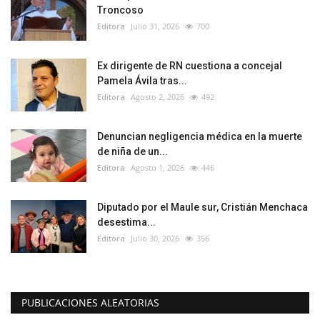
Troncoso
Editora
Julio 31, 2026
700
Ex dirigente de RN cuestiona a concejal
Pamela Ávila tras...
Editora
Agosto 2, 2026
492
Denuncian negligencia médica en la muerte
de niña de un...
Editora
Agosto 1, 2026
446
Diputado por el Maule sur, Cristián Menchaca
desestima...
Editora
Julio 30, 2026
356
PUBLICACIONES ALEATORIAS