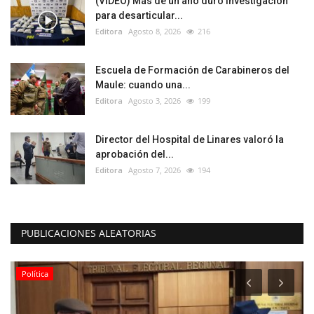
(VIDEO) Más de un año duró investigación
para desarticular...
Editora
Agosto 8, 2026
216
Escuela de Formación de Carabineros del
Maule: cuando una...
Editora
Agosto 3, 2026
199
Director del Hospital de Linares valoró la
aprobación del...
Editora
Agosto 7, 2026
194
PUBLICACIONES ALEATORIAS
Política