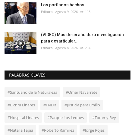
Los porfiados hechos
Editora
Agosto 9, 2026
113
(VIDEO) Más de un año duró investigación
para desarticular...
Editora
Agosto 8, 2026
214
PALABRAS CLAVES
#Santuario de la Naturaleza
#Omar Navarrete
#Bicrim Linares
#FNDR
#Justicia para Emilio
#Hospital Linares
#Parque Los Leones
#Tommy Rey
#Natalia Tapia
#Roberto Ramírez
#Jorge Rojas