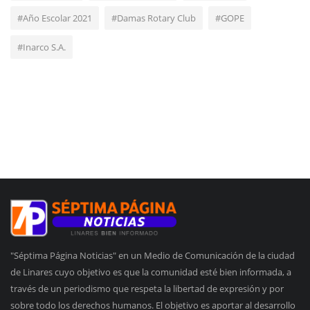
#Año Escolar 2021
#Damas Rotary Club
#GOPE
#Inarco S.A.
"Séptima Página Noticias" en un Medio de Comunicación de la ciudad
de Linares cuyo objetivo es que la comunidad esté bien informada, a
través de un periodismo que respeta la libertad de expresión y por
sobre todo los derechos humanos. El objetivo es aportar al desarrollo