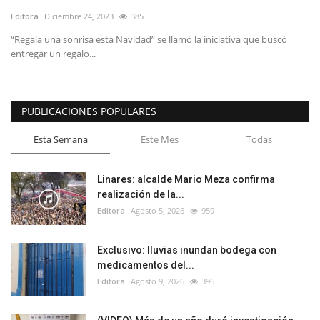
Editora
Diciembre 24, 2023
385
“Regala una sonrisa esta Navidad” se llamó la iniciativa que buscó
entregar un regalo...
PUBLICACIONES POPULARES
Esta Semana
Este Mes
Todas
Linares: alcalde Mario Meza confirma
realización de la...
Editora
Agosto 5, 2026
959
Exclusivo: lluvias inundan bodega con
medicamentos del...
Editora
Agosto 9, 2026
396