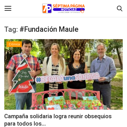
Tag:
#Fundación Maule
Inicio
Crónica
Crónica
Policial
Tribunales
Deporte
Política
Campaña solidaria logra reunir obsequios
para todos los...
Espectáculos