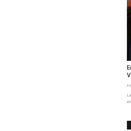
Espectáculos
Pública
Teatro Regional del Maule presenta en
E
julio dos obras que...
V
Editora
Julio 1, 2026
208
Ed
esta
La
es