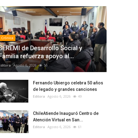
Crónica
SEREMI de Desarrollo Social y
Familia refuerza apoyo al...
Editora
Agosto 6, 2026
56
Fernando Ubiergo celebra 50 años
de legado y grandes canciones
Editora
Agosto 6, 2026
49
ChileAtiende Inauguró Centro de
Atención Virtual en San...
Editora
Agosto 6, 2026
61