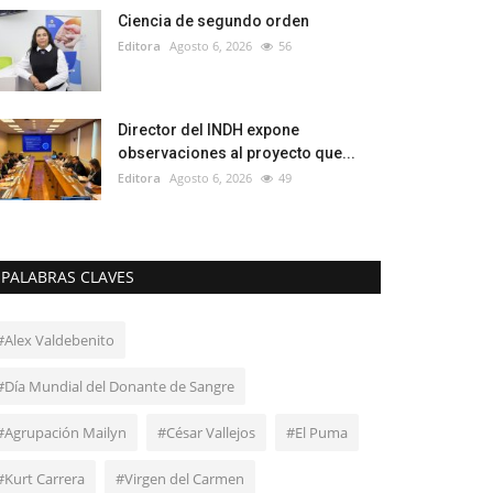
Ciencia de segundo orden
Editora
Agosto 6, 2026
56
Director del INDH expone
observaciones al proyecto que...
Editora
Agosto 6, 2026
49
PALABRAS CLAVES
#Alex Valdebenito
#Día Mundial del Donante de Sangre
#Agrupación Mailyn
#César Vallejos
#El Puma
#Kurt Carrera
#Virgen del Carmen