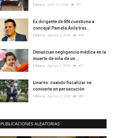
Editora
Julio 31, 2026
701
Ex dirigente de RN cuestiona a
concejal Pamela Ávila tras...
Editora
Agosto 2, 2026
498
Denuncian negligencia médica en la
muerte de niña de un...
Editora
Agosto 1, 2026
447
Linares: cuando fiscalizar se
convierte en persecución
Editora
Agosto 2, 2026
280
PUBLICACIONES ALEATORIAS