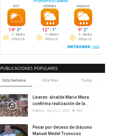
PUBLICACIONES POPULARES
Esta Semana
Este Mes
Todas
Linares: alcalde Mario Meza
confirma realización de la...
Editora
Agosto 5, 2026
864
Pesar por deceso de diácono
Manuel Medel Troncoso