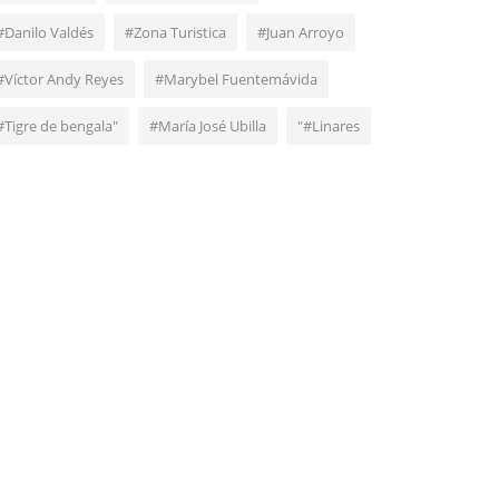
#Danilo Valdés
#Zona Turistica
#Juan Arroyo
#Víctor Andy Reyes
#Marybel Fuentemávida
#Tigre de bengala"
#María José Ubilla
"#Linares