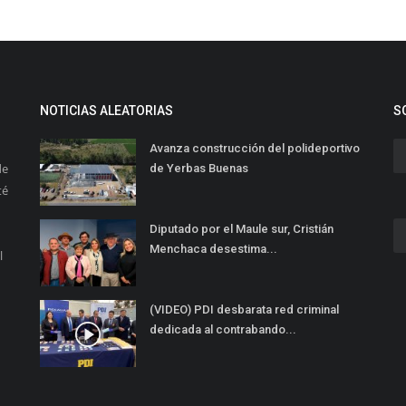
NOTICIAS ALEATORIAS
S
Avanza construcción del polideportivo
de
de Yerbas Buenas
té
Diputado por el Maule sur, Cristián
Menchaca desestima...
l
(VIDEO) PDI desbarata red criminal
dedicada al contrabando...