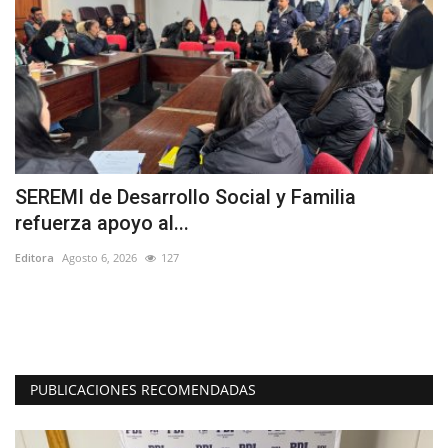
SEREMI de Desarrollo Social y Familia
E
refuerza apoyo al...
o
Editora
Agosto 6, 2026
127
Ed
Lo
vi
PUBLICACIONES RECOMENDADAS