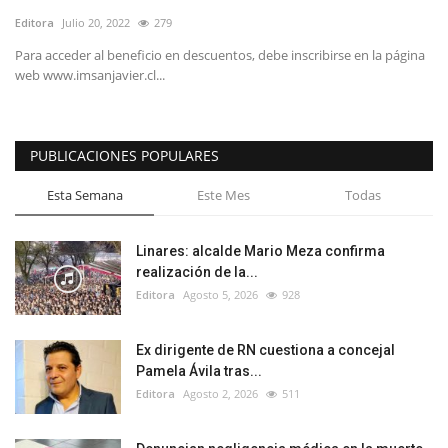
Editora
Julio 20, 2022
279
Para acceder al beneficio en descuentos, debe inscribirse en la página
web www.imsanjavier.cl...
PUBLICACIONES POPULARES
Esta Semana
Este Mes
Todas
Linares: alcalde Mario Meza confirma
realización de la...
Editora
Agosto 5, 2026
928
Ex dirigente de RN cuestiona a concejal
Pamela Ávila tras...
Editora
Agosto 2, 2026
511