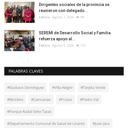
Dirigentes sociales de la provincia se
reunieron con delegado...
Editora
Agosto 7, 2026
89
SEREMI de Desarrollo Social y Familia
refuerza apoyo al...
Editora
Agosto 6, 2026
127
PALABRAS CLAVES
#Gustavo Domínguez
#Villa Alegre
#Tarjeta Verde
#Bicicleta
#Llancanao
#Frutas
#Pedro Val
#Parque Radal Siete Tazas
#Departamento Comunal de Salud de Linares
#Juan Jara