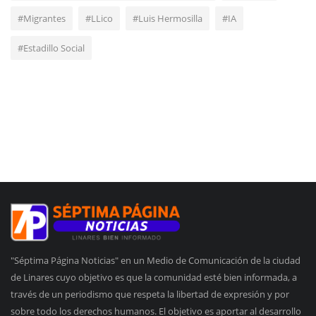
#Migrantes
#LLico
#Luis Hermosilla
#IA
#Estadillo Social
"Séptima Página Noticias" en un Medio de Comunicación de la ciudad
de Linares cuyo objetivo es que la comunidad esté bien informada, a
través de un periodismo que respeta la libertad de expresión y por
sobre todo los derechos humanos. El objetivo es aportar al desarrollo