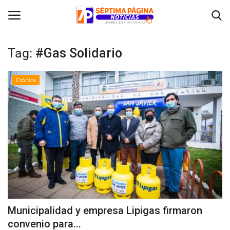
Tag:
#Gas Solidario
Inicio
Crónica
Crónica
Policial
Tribunales
Deporte
Política
Municipalidad y empresa Lipigas firmaron
convenio para...
Espectáculos