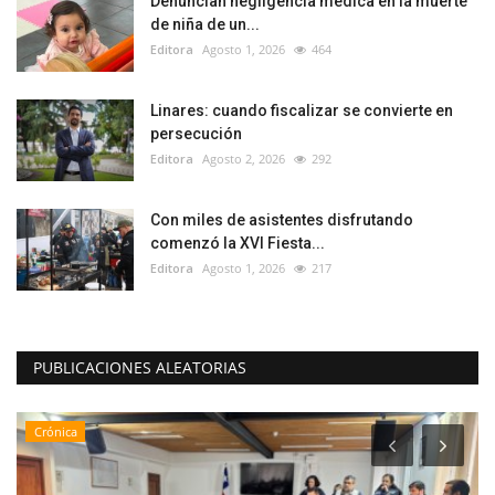
Denuncian negligencia médica en la muerte
de niña de un...
Editora
Agosto 1, 2026
464
Linares: cuando fiscalizar se convierte en
persecución
Editora
Agosto 2, 2026
292
Con miles de asistentes disfrutando
comenzó la XVI Fiesta...
Editora
Agosto 1, 2026
217
PUBLICACIONES ALEATORIAS
Crónica