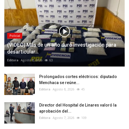
Policial
(VIDEO) Más de un año duró investigación para
desarticular...
Editora
Agosto 8, 2026
63
Prolongados cortes eléctricos: diputado
Menchaca se reúne...
Editora
Agosto 8, 2026
45
Director del Hospital de Linares valoró la
aprobación del...
Editora
Agosto 7, 2026
109