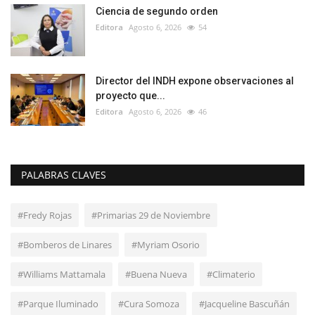
Ciencia de segundo orden
Editora
Agosto 6, 2026
54
Director del INDH expone observaciones al
proyecto que...
Editora
Agosto 6, 2026
46
PALABRAS CLAVES
#Fredy Rojas
#Primarias 29 de Noviembre
#Bomberos de Linares
#Myriam Osorio
#Williams Mattamala
#Buena Nueva
#Climaterio
#Parque Iluminado
#Cura Somoza
#Jacqueline Bascuñán