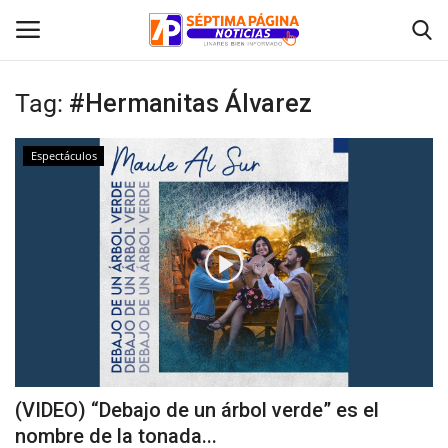
Tag:
#Hermanitas Álvarez
Inicio
Espectáculos
Crónica
Policial
Tribunales
Deporte
Política
(VIDEO) “Debajo de un árbol verde” es el
nombre de la tonada...
Espectáculos