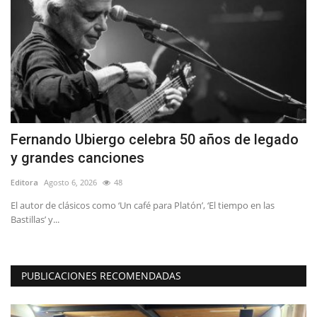
ía
Fernando Ubiergo celebra 50 años de legado
D
y grandes canciones
d
Editora
Agosto 6, 2026
48
Ed
El autor de clásicos como ‘Un café para Platón’, ‘El tiempo en las
Re
Bastillas’ y...
as
PUBLICACIONES RECOMENDADAS