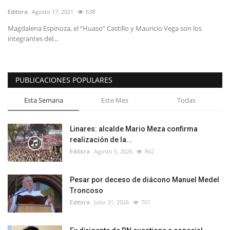
Editora
Agosto 17, 2021
638
Magdalena Espinoza, el “Huaso” Castillo y Mauricio Vega son los
integrantes del...
PUBLICACIONES POPULARES
Esta Semana
Este Mes
Todas
Linares: alcalde Mario Meza confirma
realización de la...
Editora
Agosto 5, 2026
862
Pesar por deceso de diácono Manuel Medel
Troncoso
Editora
Julio 31, 2026
701