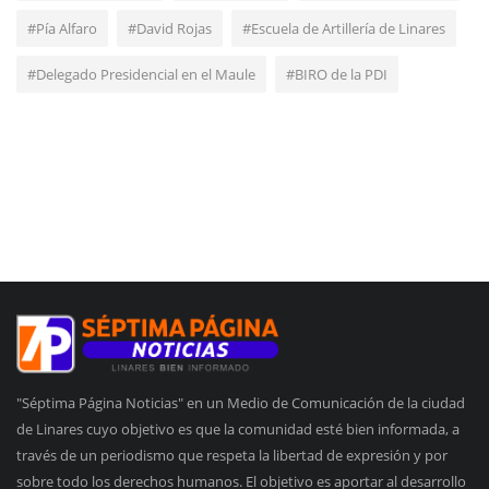
#Pía Alfaro
#David Rojas
#Escuela de Artillería de Linares
#Delegado Presidencial en el Maule
#BIRO de la PDI
"Séptima Página Noticias" en un Medio de Comunicación de la ciudad
de Linares cuyo objetivo es que la comunidad esté bien informada, a
través de un periodismo que respeta la libertad de expresión y por
sobre todo los derechos humanos. El objetivo es aportar al desarrollo