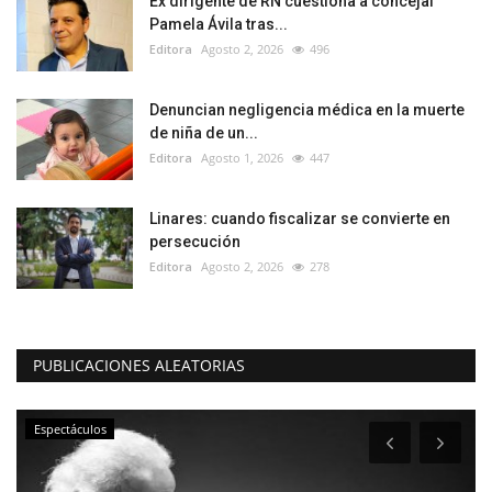
Ex dirigente de RN cuestiona a concejal
Pamela Ávila tras...
Editora
Agosto 2, 2026
496
Denuncian negligencia médica en la muerte
de niña de un...
Editora
Agosto 1, 2026
447
Linares: cuando fiscalizar se convierte en
persecución
Editora
Agosto 2, 2026
278
PUBLICACIONES ALEATORIAS
Espectáculos