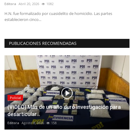
Editora
Enero 28, 2026
880
es
Katia Fuentes Orrego, es parte del equipo de Danza de la UC.
Actualmente, la ex...
PUBLICACIONES RECOMENDADAS
Policial
(VIDEO) Más de un año duró investigación para
desarticular...
Editora
Agosto 8, 2026
158