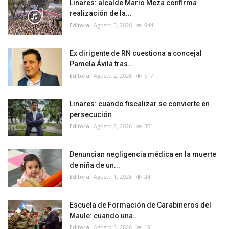
Linares: alcalde Mario Meza confirma
realización de la...
Editora
Agosto 5, 2026
944
Ex dirigente de RN cuestiona a concejal
Pamela Ávila tras...
Editora
Agosto 2, 2026
517
Linares: cuando fiscalizar se convierte en
persecución
Editora
Agosto 2, 2026
301
Denuncian negligencia médica en la muerte
de niña de un...
Editora
Agosto 1, 2026
241
Escuela de Formación de Carabineros del
Maule: cuando una...
Editora
Agosto 3, 2026
191