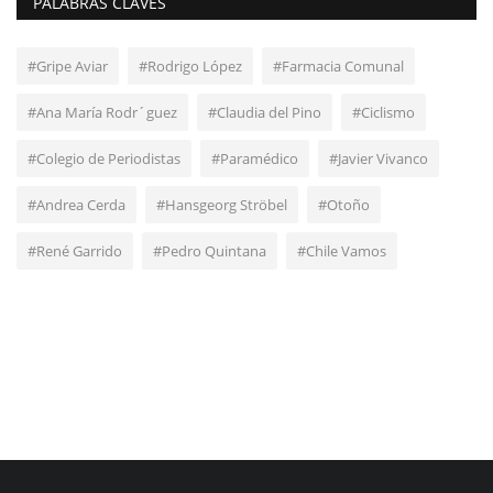
PALABRAS CLAVES
#Gripe Aviar
#Rodrigo López
#Farmacia Comunal
#Ana María Rodr´guez
#Claudia del Pino
#Ciclismo
#Colegio de Periodistas
#Paramédico
#Javier Vivanco
#Andrea Cerda
#Hansgeorg Ströbel
#Otoño
#René Garrido
#Pedro Quintana
#Chile Vamos