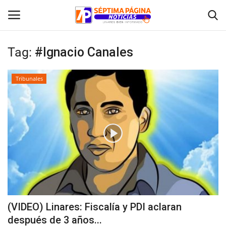
Tag:
#Ignacio Canales
Inicio
Tribunales
Crónica
Policial
Tribunales
Deporte
Política
(VIDEO) Linares: Fiscalía y PDI aclaran
después de 3 años...
Espectáculos