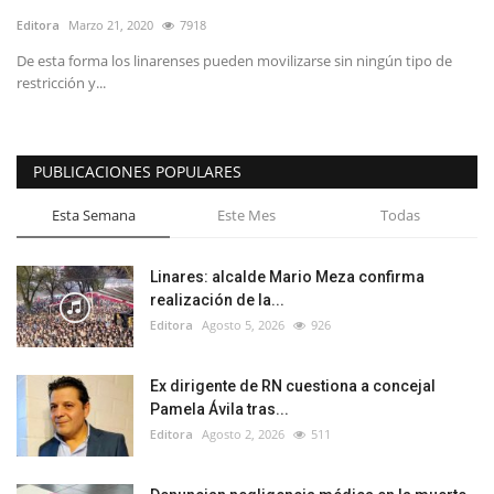
Editora
Marzo 21, 2020
7918
De esta forma los linarenses pueden movilizarse sin ningún tipo de
restricción y...
PUBLICACIONES POPULARES
Esta Semana
Este Mes
Todas
Linares: alcalde Mario Meza confirma
realización de la...
Editora
Agosto 5, 2026
926
Ex dirigente de RN cuestiona a concejal
Pamela Ávila tras...
Editora
Agosto 2, 2026
511