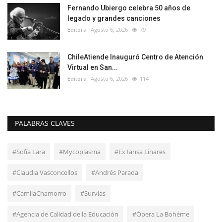
Fernando Ubiergo celebra 50 años de
legado y grandes canciones
Editora
Agosto 6, 2026
79
ChileAtiende Inauguró Centro de Atención
Virtual en San...
Editora
Agosto 6, 2026
114
PALABRAS CLAVES
#Sofía Lara
#Mycoplasma
#Ex Iansa Linares
#Claudia Vasconcellos
#Andrés Parada
#CamilaChamorro
#Survías
#Agencia de Calidad de la Educación
#Ópera La Bohéme