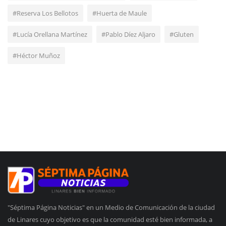
#Reserva Los Bellotos
#Huerta de Maule
#Lucía Orellana Martínez
#Pablo Díez Aljaro
#Gluten
#Héctor Muñoz
"Séptima Página Noticias" en un Medio de Comunicación de la ciudad
de Linares cuyo objetivo es que la comunidad esté bien informada, a