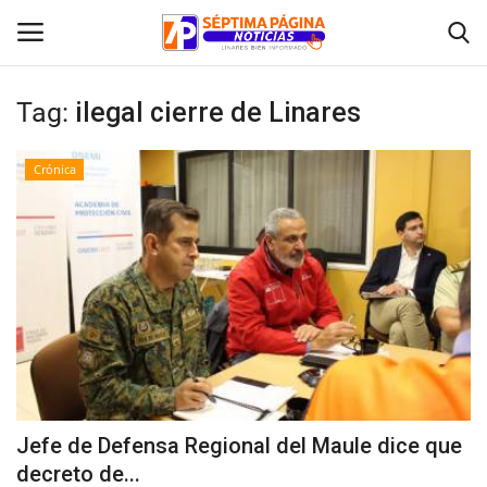
Tag:
ilegal cierre de Linares
Inicio
Crónica
Crónica
Policial
Tribunales
Deporte
Política
Jefe de Defensa Regional del Maule dice que
decreto de...
Espectáculos