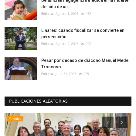
Denuncian negligencia médica en la muerte
de niña de un...
Editora
Agosto 1, 2026
462
Linares: cuando fiscalizar se convierte en
persecución
Editora
Agosto 2, 2026
292
Pesar por deceso de diácono Manuel Medel
Troncoso
Editora
Julio 31, 2026
225
PUBLICACIONES ALEATORIAS
Crónica