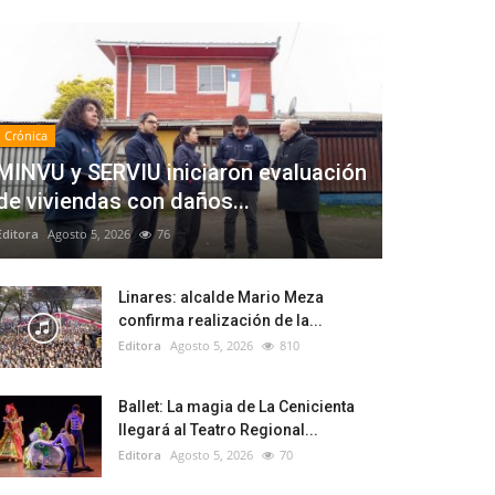
Crónica
MINVU y SERVIU iniciaron evaluación
de viviendas con daños...
Editora
Agosto 5, 2026
76
Linares: alcalde Mario Meza
confirma realización de la...
Editora
Agosto 5, 2026
810
Ballet: La magia de La Cenicienta
llegará al Teatro Regional...
Editora
Agosto 5, 2026
70