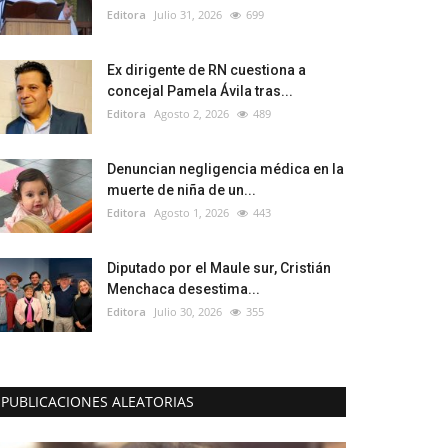
Editora
Julio 31, 2026
699
Ex dirigente de RN cuestiona a
concejal Pamela Ávila tras...
Editora
Agosto 2, 2026
489
Denuncian negligencia médica en la
muerte de niña de un...
Editora
Agosto 1, 2026
443
Diputado por el Maule sur, Cristián
Menchaca desestima...
Editora
Julio 30, 2026
355
PUBLICACIONES ALEATORIAS