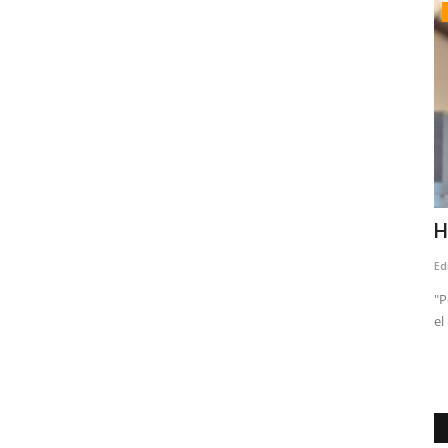
Crónica
ier
Agua que se va, nieve que falta: la
H
paradoja de un Maule...
Ed
Editora
Agosto 4, 2026
131
"P
el
u alta
"Los datos actuales reflejan esta realidad. Al 3 de agosto, la
cordillera registra...