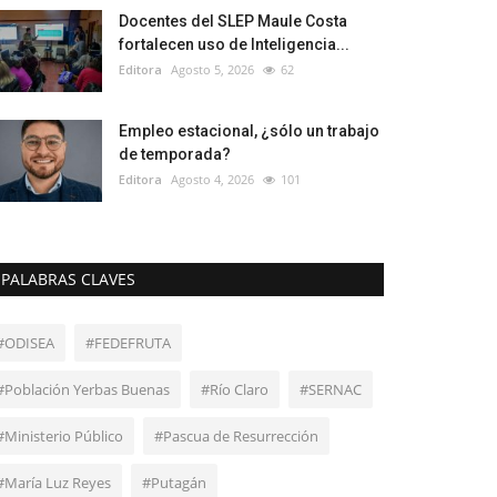
Docentes del SLEP Maule Costa
fortalecen uso de Inteligencia...
Editora
Agosto 5, 2026
62
Empleo estacional, ¿sólo un trabajo
de temporada?
Editora
Agosto 4, 2026
101
PALABRAS CLAVES
#ODISEA
#FEDEFRUTA
#Población Yerbas Buenas
#Río Claro
#SERNAC
#Ministerio Público
#Pascua de Resurrección
#María Luz Reyes
#Putagán