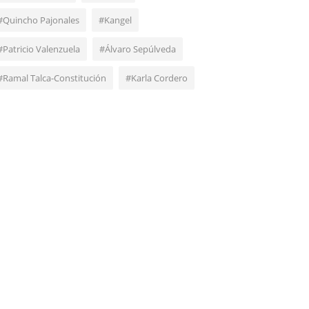
#Quincho Pajonales
#Kangel
#Patricio Valenzuela
#Álvaro Sepúlveda
#Ramal Talca-Constitución
#Karla Cordero