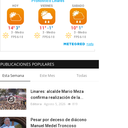
PUBLICACIONES POPULARES
Esta Semana
Este Mes
Todas
Linares: alcalde Mario Meza
confirma realización de la...
Editora
Agosto 5, 2026
819
Pesar por deceso de diácono
Manuel Medel Troncoso