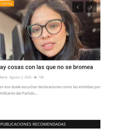
Crónica
Policial
ay cosas con las que no se bromea
(AUDIO) Pe
estado grav
itora
Agosto 2, 2026
168
Editora
Mayo 28, 
or eso duele escuchar declaraciones como las emitidas por
 militante del Partido...
Ayer, a eso de la
debieron atender 
PUBLICACIONES RECOMENDADAS