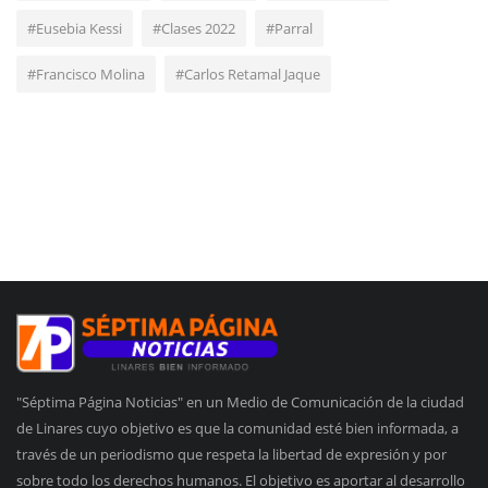
#Eusebia Kessi
#Clases 2022
#Parral
#Francisco Molina
#Carlos Retamal Jaque
"Séptima Página Noticias" en un Medio de Comunicación de la ciudad
de Linares cuyo objetivo es que la comunidad esté bien informada, a
través de un periodismo que respeta la libertad de expresión y por
sobre todo los derechos humanos. El objetivo es aportar al desarrollo