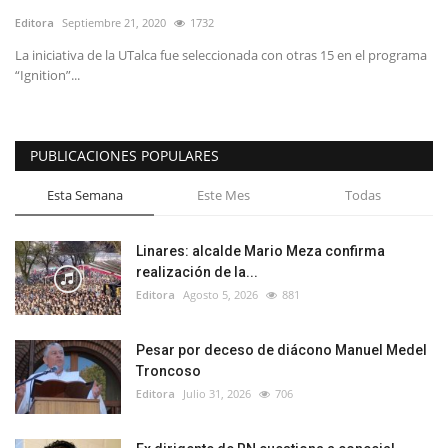
Editora
Septiembre 21, 2020
1732
La iniciativa de la UTalca fue seleccionada con otras 15 en el programa
“Ignition”...
PUBLICACIONES POPULARES
Esta Semana
Este Mes
Todas
Linares: alcalde Mario Meza confirma
realización de la...
Editora
Agosto 5, 2026
881
Pesar por deceso de diácono Manuel Medel
Troncoso
Editora
Julio 31, 2026
706