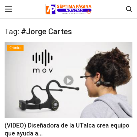
Tag:
#Jorge Cartes
Inicio
Crónica
Crónica
Policial
Tribunales
Deporte
Política
(VIDEO) Diseñadora de la UTalca crea equipo
que ayuda a...
Espectáculos