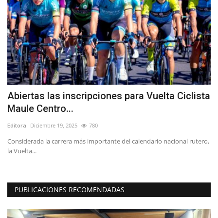
Abiertas las inscripciones para Vuelta Ciclista
M
Maule Centro...
t
Editora
Diciembre 19, 2025
780
Ed
Considerada la carrera más importante del calendario nacional rutero,
La
la Vuelta...
ta
PUBLICACIONES RECOMENDADAS