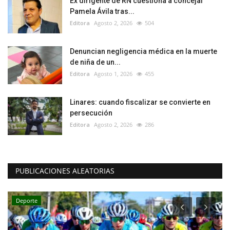
Ex dirigente de RN cuestiona a concejal
Pamela Ávila tras...
Editora
Agosto 2, 2026
504
Denuncian negligencia médica en la muerte
de niña de un...
Editora
Agosto 1, 2026
455
Linares: cuando fiscalizar se convierte en
persecución
Editora
Agosto 2, 2026
286
PUBLICACIONES ALEATORIAS
Deporte