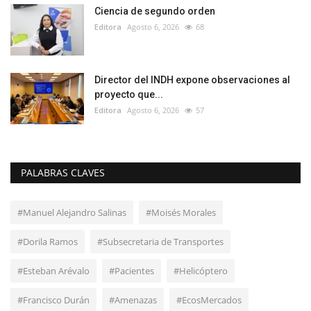
Ciencia de segundo orden
Editora
Agosto 6, 2026
68
Director del INDH expone observaciones al
proyecto que...
Editora
Agosto 6, 2026
57
PALABRAS CLAVES
#Manuel Alejandro Salinas
#Moisés Morales
#Dorila Ramos
#Subsecretaria de Transportes
#Esteban Arévalo
#Pacientes
#Helicóptero
#Francisco Durán
#Amenazas
#EcosMercados