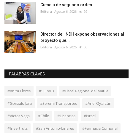
Ciencia de segundo orden
Editora
Agosto 6, 2026
92
Director del INDH expone observaciones al
proyecto que...
Editora
Agosto 6, 2026
80
PALABRAS CLAVES
#Anita Flores
#SERVIU
#Fiscal Regional del Maule
#Gonzalo Jara
#Seremi Transportes
#Ariel Oyarzún
#Víctor Vega
#Chile
#Licencias
#Israel
#Invertruts
#San Antonio-Linares
#Farmacia Comunal