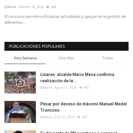
Editora
Febrero 18, 2022
248
El concurso permite cofinanciar actividades y apoyar en la gestión de
diferentes...
PUBLICACIONES POPULARES
Esta Semana
Este Mes
Todas
Linares: alcalde Mario Meza confirma
realización de la...
Editora
Agosto 5, 2026
905
Pesar por deceso de diácono Manuel Medel
Troncoso
Editora
Julio 31, 2026
709