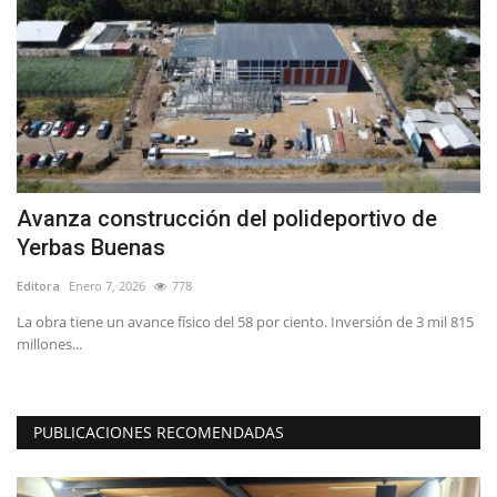
Avanza construcción del polideportivo de
D
Yerbas Buenas
d
Editora
Enero 7, 2026
778
Ed
s
La obra tiene un avance físico del 58 por ciento. Inversión de 3 mil 815
Re
millones...
as
PUBLICACIONES RECOMENDADAS