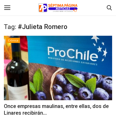
Tag:
#Julieta Romero
Inicio
Crónica
Crónica
Policial
Tribunales
Deporte
Política
Once empresas maulinas, entre ellas, dos de
Linares recibirán...
Espectáculos