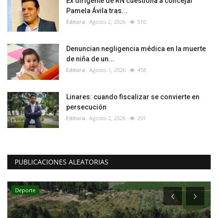
Ex dirigente de RN cuestiona a concejal
Pamela Ávila tras...
Editora
Agosto 2, 2026
510
Denuncian negligencia médica en la muerte
de niña de un...
Editora
Agosto 1, 2026
458
Linares: cuando fiscalizar se convierte en
persecución
Editora
Agosto 2, 2026
291
PUBLICACIONES ALEATORIAS
Deporte