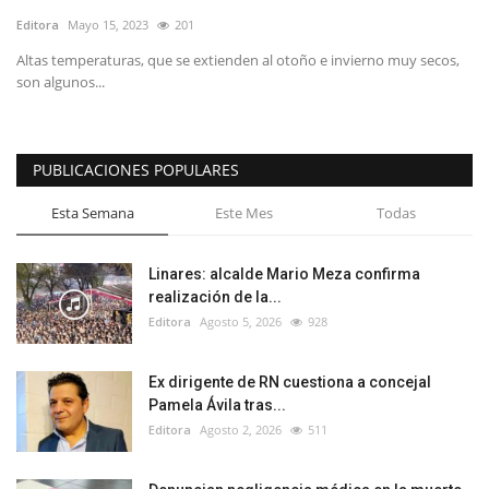
Editora
Mayo 15, 2023
201
Altas temperaturas, que se extienden al otoño e invierno muy secos,
son algunos...
PUBLICACIONES POPULARES
Esta Semana
Este Mes
Todas
Linares: alcalde Mario Meza confirma
realización de la...
Editora
Agosto 5, 2026
928
Ex dirigente de RN cuestiona a concejal
Pamela Ávila tras...
Editora
Agosto 2, 2026
511