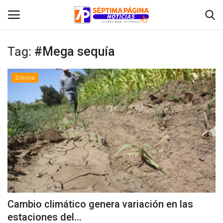
Tag:
#Mega sequía
Inicio
Crónica
Crónica
Policial
Tribunales
Deporte
Política
Cambio climático genera variación en las
estaciones del...
Espectáculos