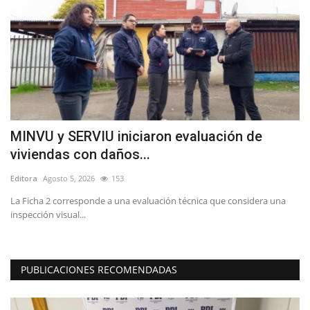
MINVU y SERVIU iniciaron evaluación de
A
viviendas con daños...
V
Editora
Agosto 5, 2026
153
Ed
l
La Ficha 2 corresponde a una evaluación técnica que considera una
El
inspección visual...
di
PUBLICACIONES RECOMENDADAS