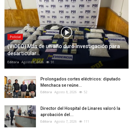
Policial
(VIDEO) Más de un año duró investigación para
desarticular...
Editora
Agosto 8, 2026
91
Prolongados cortes eléctricos: diputado
Menchaca se reúne...
Editora
Agosto 8, 2026
52
Director del Hospital de Linares valoró la
aprobación del...
Editora
Agosto 7, 2026
111