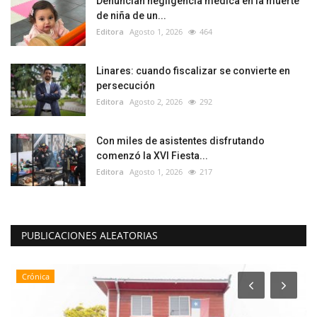
Denuncian negligencia médica en la muerte
de niña de un...
Editora
Agosto 1, 2026
464
Linares: cuando fiscalizar se convierte en
persecución
Editora
Agosto 2, 2026
292
Con miles de asistentes disfrutando
comenzó la XVI Fiesta...
Editora
Agosto 1, 2026
217
PUBLICACIONES ALEATORIAS
Crónica