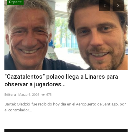
Deporte
“Cazatalentos” polaco llega a Linares para
T
observar a jugadores...
r
Editora
Marzo 6, 2026
675
Ed
Bartek Oledzki, fue recibido hoy día en el Aeropuerto de Santiago, por
La
el controlador...
dé