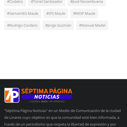
#Codelco
#Túnel Sanitizador
#José Norambuena
#SernamEG Maule
#IPS Maule
#MOP Maule
#Rodrigo Cordero
#Jorge Guzmán
#Manuel Medel
"Séptima Página Noticias" en un Medio de Comunicación de la ciudad
de Linares cuyo objetivo es que la comunidad esté bien informada, a
través de un periodismo que respeta la libertad de expresión y por