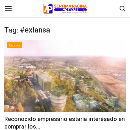
Tag:
#exIansa
Inicio
Crónica
Crónica
Policial
Tribunales
Deporte
Política
Reconocido empresario estaría interesado en
comprar los...
Espectáculos