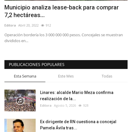
Municipio analiza lease-back para comprar
7,2 hectáreas...
Editora
Abril 20, 2022
912
Operación bordería los 3 000 000 000 pesos. Concejales se muestran
divididos en...
PUBLICACIONES POPULARES
Esta Semana
Este Mes
Todas
Linares: alcalde Mario Meza confirma
realización de la...
Editora
Agosto 5, 2026
928
Ex dirigente de RN cuestiona a concejal
Pamela Ávila tras...