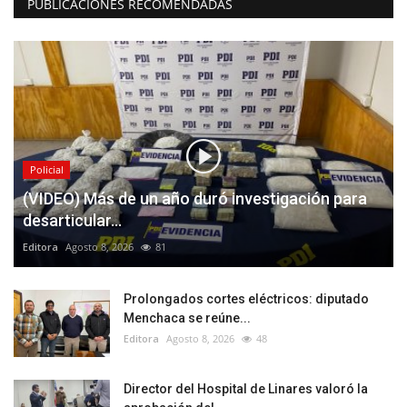
PUBLICACIONES RECOMENDADAS
Policial
(VIDEO) Más de un año duró investigación para
desarticular...
Editora
Agosto 8, 2026
81
Prolongados cortes eléctricos: diputado
Menchaca se reúne...
Editora
Agosto 8, 2026
48
Director del Hospital de Linares valoró la