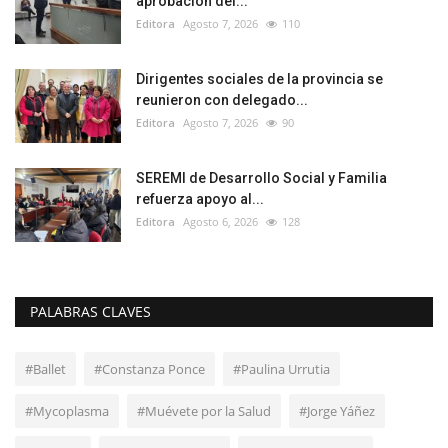
aprobación del...
Editora
Agosto 7, 2026
110
Dirigentes sociales de la provincia se
reunieron con delegado...
Editora
Agosto 7, 2026
90
SEREMI de Desarrollo Social y Familia
refuerza apoyo al...
Editora
Agosto 6, 2026
128
PALABRAS CLAVES
#Ballet
#Constanza Ponce
#Paulina Urrutia
#Mycoplasma
#Muévete por la Salud
#Jorge Yáñez