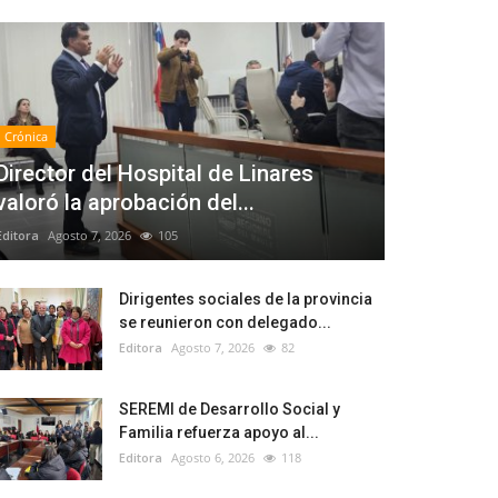
Crónica
Director del Hospital de Linares
valoró la aprobación del...
Editora
Agosto 7, 2026
105
Dirigentes sociales de la provincia
se reunieron con delegado...
Editora
Agosto 7, 2026
82
SEREMI de Desarrollo Social y
Familia refuerza apoyo al...
Editora
Agosto 6, 2026
118