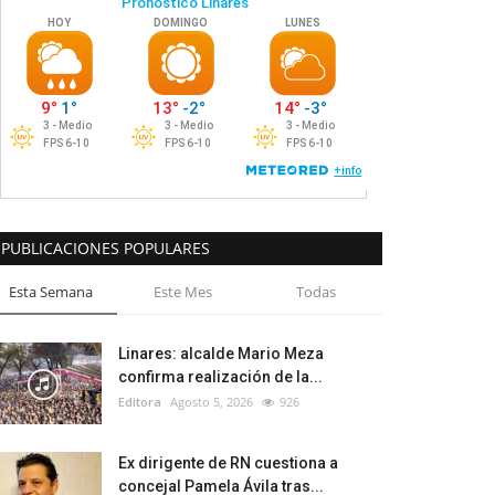
PUBLICACIONES POPULARES
Esta Semana
Este Mes
Todas
Linares: alcalde Mario Meza
confirma realización de la...
Editora
Agosto 5, 2026
926
Ex dirigente de RN cuestiona a
concejal Pamela Ávila tras...