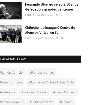
Fernando Ubiergo celebra 50 años
de legado y grandes canciones
Editora
Agosto 6, 2026
79
ChileAtiende Inauguró Centro de
Atención Virtual en San...
Editora
Agosto 6, 2026
118
PALABRAS CLAVES
#Ramón Cornejo
#Francisca Amaro
#Isabel Jorquera
#Fundación Colbún Animal Chile
#Artesanos
#Francisco Encina
#Julieta Romero
#Canal Pencahue
#Paulina Álvarez
#Linares´