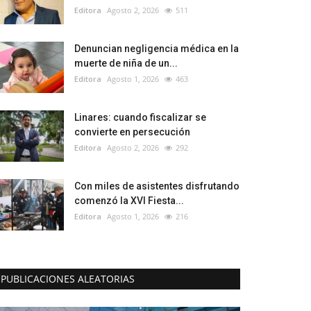
Editora
Agosto 2, 2026
511
Denuncian negligencia médica en la
muerte de niña de un...
Editora
Agosto 1, 2026
463
Linares: cuando fiscalizar se
convierte en persecución
Editora
Agosto 2, 2026
292
Con miles de asistentes disfrutando
comenzó la XVI Fiesta...
Editora
Agosto 1, 2026
216
PUBLICACIONES ALEATORIAS