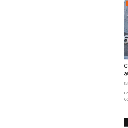
Tribunales
enta en
Corte de Apelaciones de Talca fija
C
audiencia para escuchar...
s
Editora
Julio 8, 2026
242
Ed
Comienza el proceso para reemplazar al fiscal regional, Julio
"E
Contardo
tr