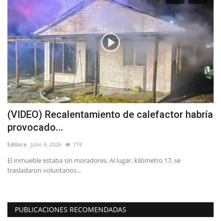
io
(VIDEO) Recalentamiento de calefactor habría
(
provocado...
e
Editora
Julio 9, 2026
719
Ed
El inmueble estaba sin moradores. Al lugar, kilómetro 17, se
Ay
trasladaron voluntarios...
at
PUBLICACIONES RECOMENDADAS