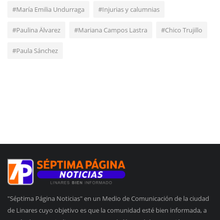
#María Emilia Undurraga
#Injurias y calumnias
#Paulina Älvarez
#Mariana Campos Lastra
#Chico Trujillo
#Paula Sánchez
"Séptima Página Noticias" en un Medio de Comunicación de la ciudad
de Linares cuyo objetivo es que la comunidad esté bien informada, a