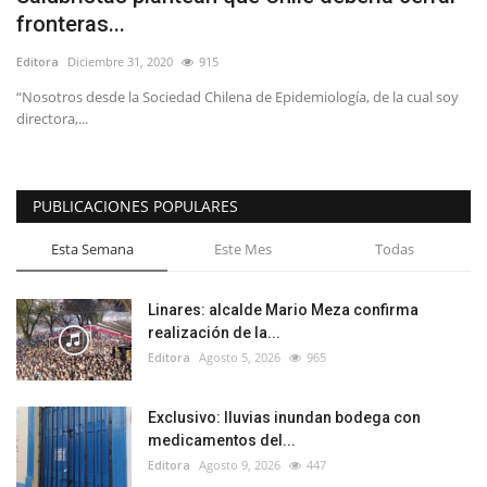
fronteras...
Editora
Diciembre 31, 2020
915
“Nosotros desde la Sociedad Chilena de Epidemiología, de la cual soy
directora,...
PUBLICACIONES POPULARES
Esta Semana
Este Mes
Todas
Linares: alcalde Mario Meza confirma
realización de la...
Editora
Agosto 5, 2026
965
Exclusivo: lluvias inundan bodega con
medicamentos del...
Editora
Agosto 9, 2026
447