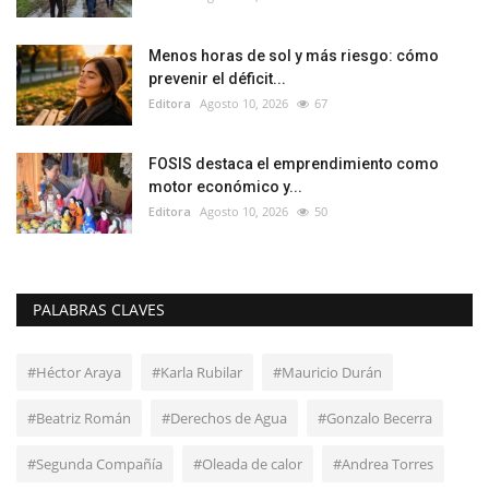
Menos horas de sol y más riesgo: cómo
prevenir el déficit...
Editora
Agosto 10, 2026
67
FOSIS destaca el emprendimiento como
motor económico y...
Editora
Agosto 10, 2026
50
PALABRAS CLAVES
#Héctor Araya
#Karla Rubilar
#Mauricio Durán
#Beatriz Román
#Derechos de Agua
#Gonzalo Becerra
#Segunda Compañía
#Oleada de calor
#Andrea Torres