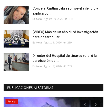
Concejal Cinthia Labra rompe el silencio y
explica por...
Editora
Agosto 10, 2026
348
(VIDEO) Más de un año duró investigación
para desarticular...
Editora
Agosto 8, 2026
239
Director del Hospital de Linares valoró la
aprobación del...
Editora
Agosto 7, 2026
203
PUBLICACIONES ALEATORIAS
Policial