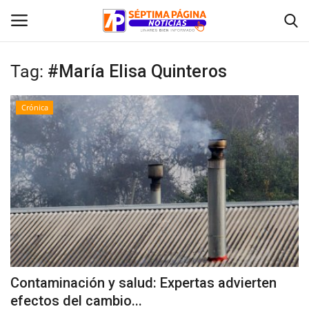
Tag:
#María Elisa Quinteros
Inicio
Crónica
Crónica
Policial
Tribunales
Deporte
Política
Contaminación y salud: Expertas advierten
efectos del cambio...
Espectáculos