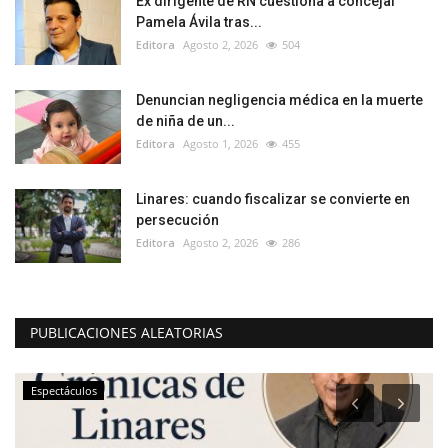
Ex dirigente de RN cuestiona a concejal
Pamela Ávila tras...
Editora
Agosto 2, 2026
504
Denuncian negligencia médica en la muerte
de niña de un...
Editora
Agosto 1, 2026
455
Linares: cuando fiscalizar se convierte en
persecución
Editora
Agosto 2, 2026
286
PUBLICACIONES ALEATORIAS
Espectáculos