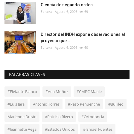
Ciencia de segundo orden
Editora
Agosto 6, 2026
69
Director del INDH expone observaciones al
proyecto que...
Editora
Agosto 6, 2026
60
PALABRAS CLAVES
#Elefante Blanco
#Ana Muñoz
#CMPC Maule
#Luis Jara
Antonio Torres
#Paso Pehuenche
#Bullileo
Marlenne Durán
#Patricio Rivero
#Ortodoncia
#Jeannette Vega
#Estados Unidos
#Ismael Fuentes