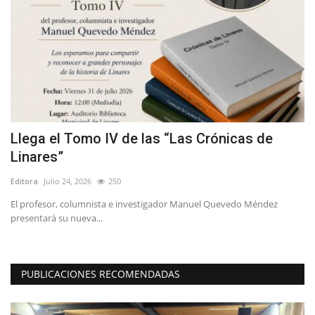
ta
Llega el Tomo IV de las “Las Crónicas de
L
Linares”
s
Editora
Julio 24, 2026
250
Ed
El profesor, columnista e investigador Manuel Quevedo Méndez
Lo
presentará su nueva...
PUBLICACIONES RECOMENDADAS