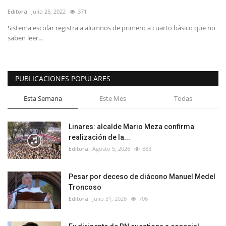
Editora
Julio 25, 2022
371
Sistema escolar registra a alumnos de primero a cuarto básico que no
saben leer...
PUBLICACIONES POPULARES
Esta Semana
Este Mes
Todas
Linares: alcalde Mario Meza confirma
realización de la...
Editora
Agosto 5, 2026
883
Pesar por deceso de diácono Manuel Medel
Troncoso
Editora
Julio 31, 2026
706