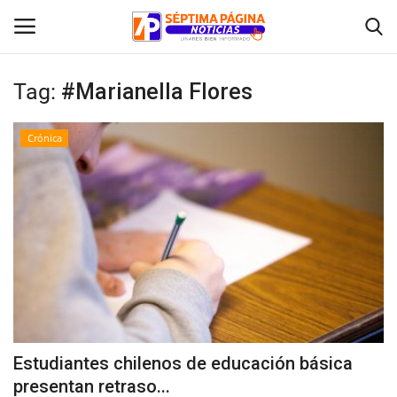
Tag:
#Marianella Flores
Inicio
Crónica
Crónica
Policial
Tribunales
Deporte
Política
Estudiantes chilenos de educación básica
presentan retraso...
Espectáculos