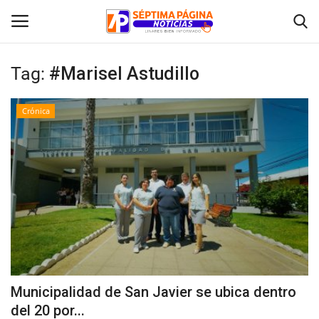
Tag:
#Marisel Astudillo
Inicio
Crónica
Crónica
Policial
Tribunales
Deporte
Política
Municipalidad de San Javier se ubica dentro
del 20 por...
Espectáculos