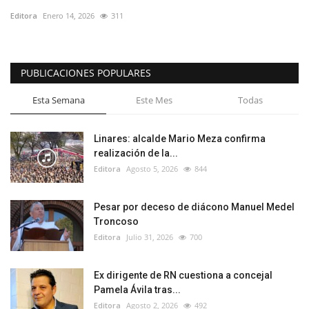
Editora
Enero 14, 2026
311
PUBLICACIONES POPULARES
Esta Semana
Este Mes
Todas
Linares: alcalde Mario Meza confirma
realización de la...
Editora
Agosto 5, 2026
844
Pesar por deceso de diácono Manuel Medel
Troncoso
Editora
Julio 31, 2026
700
Ex dirigente de RN cuestiona a concejal
Pamela Ávila tras...
Editora
Agosto 2, 2026
492