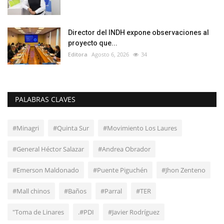
Director del INDH expone observaciones al
proyecto que...
Editora
Agosto 6, 2026
34
PALABRAS CLAVES
#Minagri
#Quinta Sur
#Movimiento Los Laures
#General Héctor Salazar
#Andrea Obrador
#Emerson Maldonado
#Puente Piguchén
#Jhon Zenteno
#Mall chinos
#Baños
#Parral
#TER
"Toma de Linares
.#PDI
#Javier Rodríguez