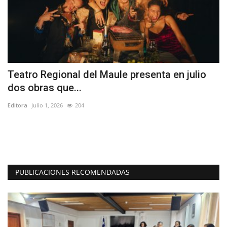
Teatro Regional del Maule presenta en julio
A
dos obras que...
d
Editora
Julio 1, 2026
204
Ed
"L
reg
PUBLICACIONES RECOMENDADAS