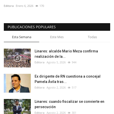
Editora
Enero 6, 2026
170
PUBLICACIONES POPULARES
Esta Semana
Este Mes
Todas
Linares: alcalde Mario Meza confirma
realización de la...
Editora
Agosto 5, 2026
944
Ex dirigente de RN cuestiona a concejal
Pamela Ávila tras...
Editora
Agosto 2, 2026
517
Linares: cuando fiscalizar se convierte en
persecución
Editora
Agosto 2, 2026
301