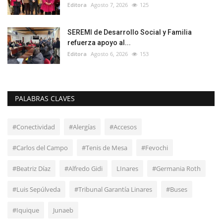
Editora
Agosto 7, 2026
125
SEREMI de Desarrollo Social y Familia
refuerza apoyo al...
Editora
Agosto 6, 2026
153
PALABRAS CLAVES
#Conectividad
#Alergías
#Accesos
#Carlos del Campo
#Tenis de Mesa
#Fevochi
#Beatriz Díaz
#Alfredo Gidi
LInares
#Germania Roth
#Luis Sepúlveda
#Tribunal Garantía Linares
#Buses
#Iquique
Junaeb