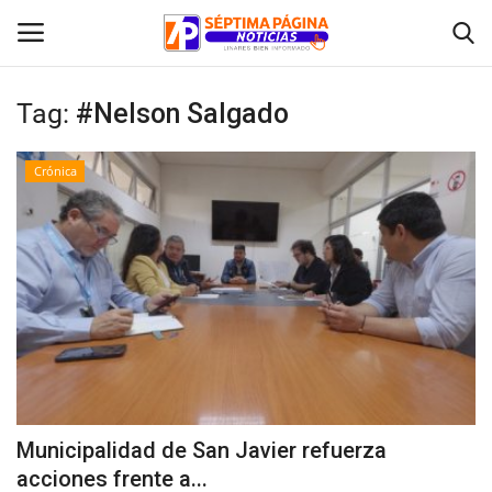
Tag:
#Nelson Salgado
Inicio
Crónica
Crónica
Policial
Tribunales
Deporte
Política
Municipalidad de San Javier refuerza
acciones frente a...
Espectáculos