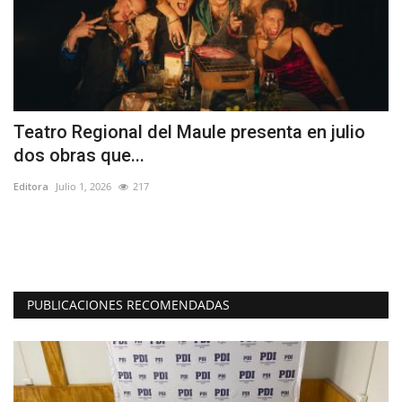
Teatro Regional del Maule presenta en julio
D
dos obras que...
a
Editora
Julio 1, 2026
217
Ed
El
re
PUBLICACIONES RECOMENDADAS