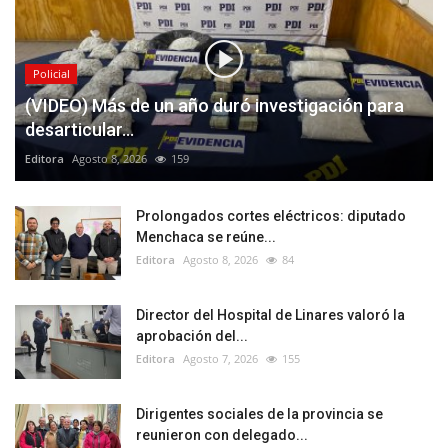
Policial
(VIDEO) Más de un año duró investigación para
desarticular...
Editora
Agosto 8, 2026
159
Prolongados cortes eléctricos: diputado
Menchaca se reúne...
Editora
Agosto 8, 2026
84
Director del Hospital de Linares valoró la
aprobación del...
Editora
Agosto 7, 2026
155
Dirigentes sociales de la provincia se
reunieron con delegado...