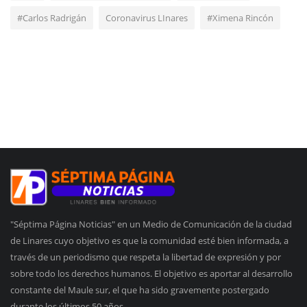
#Carlos Radrigán
Coronavirus LInares
#Ximena Rincón
"Séptima Página Noticias" en un Medio de Comunicación de la ciudad
de Linares cuyo objetivo es que la comunidad esté bien informada, a
través de un periodismo que respeta la libertad de expresión y por
sobre todo los derechos humanos. El objetivo es aportar al desarrollo
constante del Maule sur, el que ha sido gravemente postergado
durante los últimos 50 años.