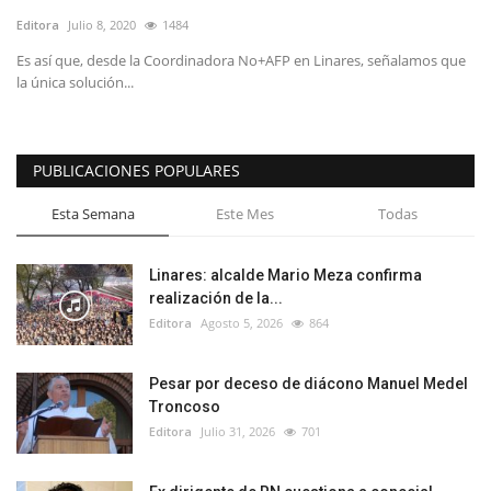
Editora
Julio 8, 2020
1484
Es así que, desde la Coordinadora No+AFP en Linares, señalamos que
la única solución...
PUBLICACIONES POPULARES
Esta Semana
Este Mes
Todas
Linares: alcalde Mario Meza confirma
realización de la...
Editora
Agosto 5, 2026
864
Pesar por deceso de diácono Manuel Medel
Troncoso
Editora
Julio 31, 2026
701