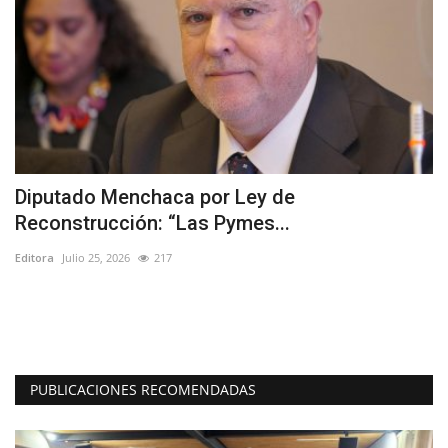
Diputado Menchaca por Ley de
F
Reconstrucción: “Las Pymes...
y
Editora
Julio 25, 2026
217
Ed
15
El
Bas
PUBLICACIONES RECOMENDADAS