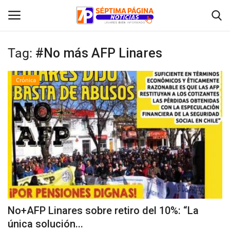
Tag:
#No más AFP Linares
Inicio
Crónica
Crónica
Policial
Tribunales
Deporte
Política
No+AFP Linares sobre retiro del 10%: “La
única solución...
Espectáculos