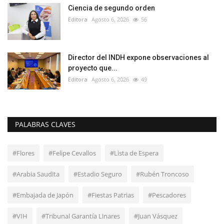
Ciencia de segundo orden
Editora
Agosto 6, 2026
56
Director del INDH expone observaciones al
proyecto que...
Editora
Agosto 6, 2026
49
PALABRAS CLAVES
#Flores
#Felipe Cevallos
#Lista de Espera
#Arabia Saudita
#Estadio Seguro
#Rubén Troncoso
#Embajada de Japón
#Fiestas Patrias
#Pescadores
#VIH
#Tribunal Garantía Linares
#Juan Vásquez