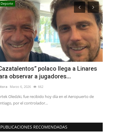
Deporte
Política
Cazatalentos” polaco llega a Linares
Diputado M
ara observar a jugadores...
Reconstruc
itora
Marzo 6, 2026
662
Editora
Julio 25, 2
rtek Oledzki, fue recibido hoy día en el Aeropuerto de
ntiago, por el controlador...
PUBLICACIONES RECOMENDADAS