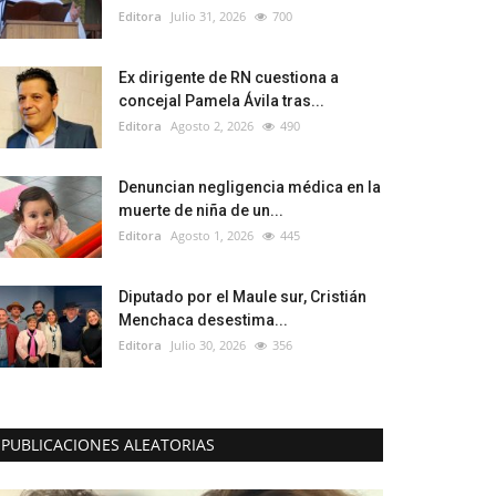
Editora
Julio 31, 2026
700
Ex dirigente de RN cuestiona a
concejal Pamela Ávila tras...
Editora
Agosto 2, 2026
490
Denuncian negligencia médica en la
muerte de niña de un...
Editora
Agosto 1, 2026
445
Diputado por el Maule sur, Cristián
Menchaca desestima...
Editora
Julio 30, 2026
356
PUBLICACIONES ALEATORIAS