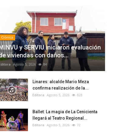
Crónica
MINVU y SERVIU iniciaron evaluación
de viviendas con daños...
Editora
Agosto 5, 2026
84
Linares: alcalde Mario Meza
confirma realización de la...
Editora
Agosto 5, 2026
828
Ballet: La magia de La Cenicienta
llegará al Teatro Regional...
Editora
Agosto 5, 2026
72