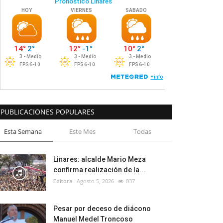
PUBLICACIONES POPULARES
Esta Semana
Este Mes
Todas
Linares: alcalde Mario Meza
confirma realización de la...
Editora
Agosto 5, 2026
837
Pesar por deceso de diácono
Manuel Medel Troncoso