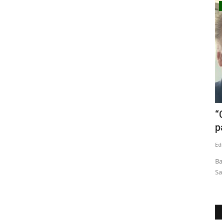
Deporte
 en
Linares tiene campeón nacional de
“
Compak Sporting
p
Editora
Noviembre 26, 2025
1529
Ed
ficadas como
Víctor Rodríguez Rojas, que además es el presidente de la
Ba
Asociación de Pesca, Caza...
Sa