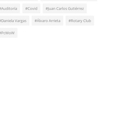
#Auditoría
#Covid
#Juan Carlos Gutiérrez
#Daniela Vargas
#Álvaro Arrieta
#Rotary Club
#PcWoW