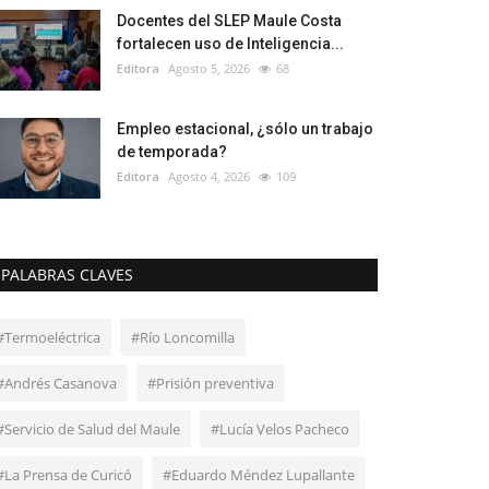
Docentes del SLEP Maule Costa
fortalecen uso de Inteligencia...
Editora
Agosto 5, 2026
68
Empleo estacional, ¿sólo un trabajo
de temporada?
Editora
Agosto 4, 2026
109
PALABRAS CLAVES
#Termoeléctrica
#Río Loncomilla
#Andrés Casanova
#Prisión preventiva
#Servicio de Salud del Maule
#Lucía Velos Pacheco
#La Prensa de Curicó
#Eduardo Méndez Lupallante