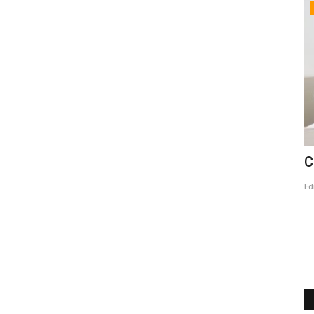
Espectáculos
adas
Fernando Ubiergo celebra 50 años de
C
legado y grandes canciones
Ed
Editora
Agosto 6, 2026
33
cibir
El autor de clásicos como ‘Un café para Platón’, ‘El tiempo en
las Bastillas’ y...