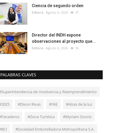
Ciencia de segundo orden
Editora
Agosto 6, 2026
37
Director del INDH expone
observaciones al proyecto que...
Editora
Agosto 6, 2026
36
PALABRAS CLAVES
#Superintendencia de Insolvencia y Reemprendimiento
#2025
#Dixon Rivas
#INE
#Alzas de la luz
#Paraderos
#Zona Turistica
#Myriam Osorio
#BCI
#Sociedad Embotelladora Metropolitana S.A.