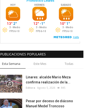
PUBLICACIONES POPULARES
Esta Semana
Este Mes
Todas
Linares: alcalde Mario Meza
confirma realización de la...
Editora
Agosto 5, 2026
845
Pesar por deceso de diácono
Manuel Medel Troncoso