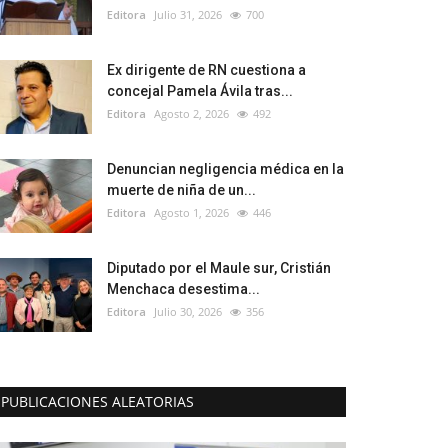
Editora
Julio 31, 2026
700
Ex dirigente de RN cuestiona a
concejal Pamela Ávila tras...
Editora
Agosto 2, 2026
492
Denuncian negligencia médica en la
muerte de niña de un...
Editora
Agosto 1, 2026
446
Diputado por el Maule sur, Cristián
Menchaca desestima...
Editora
Julio 30, 2026
356
PUBLICACIONES ALEATORIAS