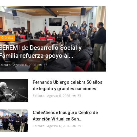
Crónica
SEREMI de Desarrollo Social y
Familia refuerza apoyo al...
Editora
Agosto 6, 2026
37
Fernando Ubiergo celebra 50 años
de legado y grandes canciones
Editora
Agosto 6, 2026
33
ChileAtiende Inauguró Centro de
Atención Virtual en San...
Editora
Agosto 6, 2026
39