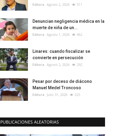
Editora
Agosto 2, 2026
511
Denuncian negligencia médica en la
muerte de niña de un...
Editora
Agosto 1, 2026
462
Linares: cuando fiscalizar se
convierte en persecución
Editora
Agosto 2, 2026
292
Pesar por deceso de diácono
Manuel Medel Troncoso
Editora
Julio 31, 2026
225
PUBLICACIONES ALEATORIAS