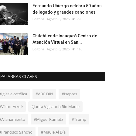
Fernando Ubiergo celebra 50 años
de legado y grandes canciones
Editora
Agosto 6, 2026
79
ChileAtiende Inauguró Centro de
Atención Virtual en San...
Editora
Agosto 6, 2026
116
PALABRAS CLAVES
#Iglesia católica
#ABC DIN
#Isapres
#Víctor Arrué
#Junta Vigilancia Río Maule
#Allanamiento
#Miguel Rumatz
#Trump
#Francisco Sancho
#Maule Al Día