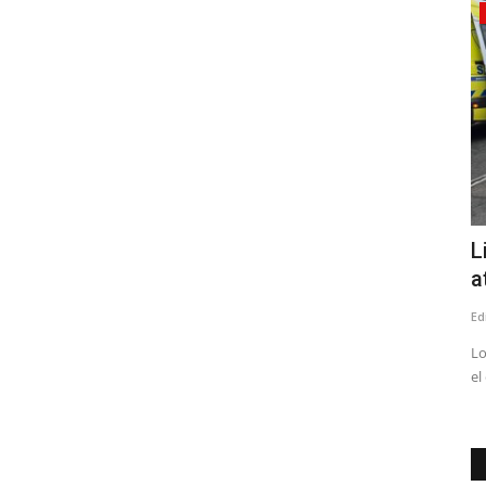
Tribunales
del PNL
Corte de Apelaciones de Talca fija
L
audiencia para escuchar...
a
Editora
Julio 8, 2026
241
Ed
ión especial
Comienza el proceso para reemplazar al fiscal regional, Julio
Lo
Contardo
el