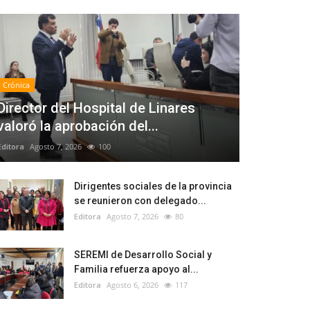
Crónica
Director del Hospital de Linares
valoró la aprobación del...
Editora
Agosto 7, 2026
100
Dirigentes sociales de la provincia
se reunieron con delegado...
Editora
Agosto 7, 2026
80
SEREMI de Desarrollo Social y
Familia refuerza apoyo al...
Editora
Agosto 6, 2026
117