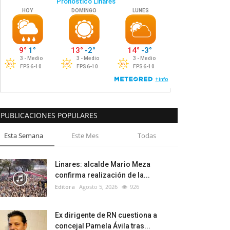
PUBLICACIONES POPULARES
Esta Semana
Este Mes
Todas
Linares: alcalde Mario Meza
confirma realización de la...
Editora
Agosto 5, 2026
926
Ex dirigente de RN cuestiona a
concejal Pamela Ávila tras...