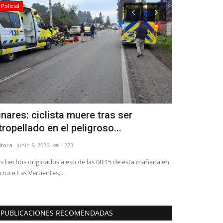
Policial
Policial
inares: ciclista muere tras ser
(IMÁGENES
tropellado en el peligroso...
mantiene ho
itora
Junio 9, 2026
1273
Editora
Julio 27, 2
s hechos originados a eso de las 08:15 de esta mañana en
“Lamentamos pro
 cruce Las Vertientes,...
inmediaciones de
PUBLICACIONES RECOMENDADAS