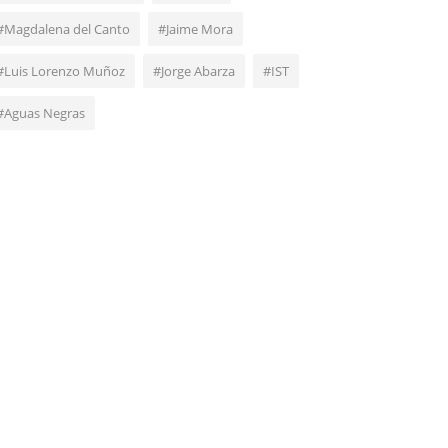
#Magdalena del Canto
#Jaime Mora
#Luis Lorenzo Muñoz
#Jorge Abarza
#IST
#Aguas Negras