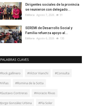
Dirigentes sociales de la provincia
se reunieron con delegado...
Editora
Agosto 7, 2026
91
SEREMI de Desarrollo Social y
Familia refuerza apoyo al...
Editora
Agosto 6, 2026
130
PALABRAS CLAVES
#Rock gallinero
#Víctor Vianchi
#Consulta
#Viñas
#Romina de la Sotta
#Gustavo Contreras
#Horacio Rivas
#Jorge González Urbina
#Pía Soler