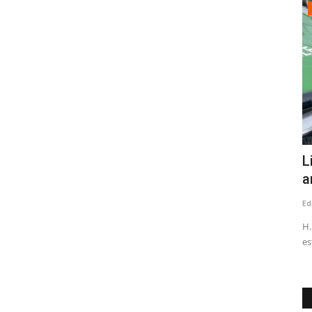
Política
 de
Ex dirigente de RN cuestiona a concejal
L
Pamela Ávila tras...
a
Editora
Agosto 2, 2026
504
Ed
nocido como
"Sin duda y es loable y función principal el deber por ley de
H.
todo concejal la función...
es