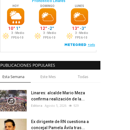
PUBLICACIONES POPULARES
Esta Semana
Este Mes
Todas
Linares: alcalde Mario Meza
confirma realización de la...
Editora
Agosto 5, 2026
929
Ex dirigente de RN cuestiona a
concejal Pamela Ávila tras...