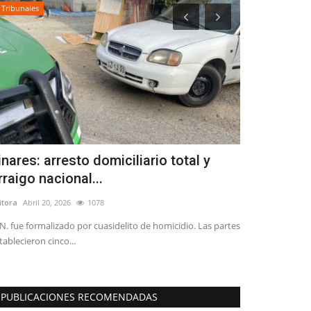
Tribunales
Policial
inares: arresto domiciliario total y
Una persona
rraigo nacional...
Iansa, un l
itora
Abril 20, 2026
1078
Editora
Julio 26, 2
N. fue formalizado por cuasidelito de homicidio. Las partes
SIAT Maule indag
tablecieron cinco...
de 35 años de eda
PUBLICACIONES RECOMENDADAS