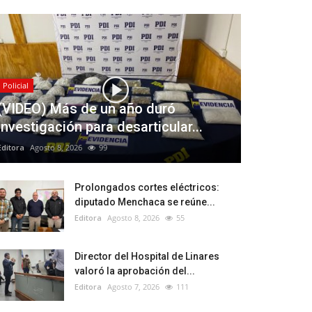
Policial
(VIDEO) Más de un año duró
investigación para desarticular...
Editora
Agosto 8, 2026
99
Prolongados cortes eléctricos:
diputado Menchaca se reúne...
Editora
Agosto 8, 2026
55
Director del Hospital de Linares
valoró la aprobación del...
Editora
Agosto 7, 2026
111