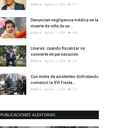
Editora
Agosto 2, 2026
511
Denuncian negligencia médica en la
muerte de niña de un...
Editora
Agosto 1, 2026
464
Linares: cuando fiscalizar se
convierte en persecución
Editora
Agosto 2, 2026
292
Con miles de asistentes disfrutando
comenzó la XVI Fiesta...
Editora
Agosto 1, 2026
217
PUBLICACIONES ALEATORIAS