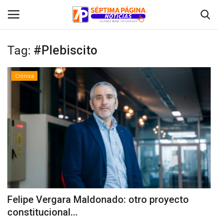
Tag:
#Plebiscito
Inicio
Crónica
Crónica
Policial
Tribunales
Deporte
Política
Felipe Vergara Maldonado: otro proyecto
constitucional...
Espectáculos