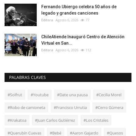
Fernando Ubiergo celebra 50 años de
legado y grandes canciones
Editora
Agosto 6, 2026
77
ChileAtiende Inauguró Centro de Atención
Virtual en San...
Editora
Agosto 6, 2026
112
PALABRAS CLAVES
#Solfrut
#Youtube
#Date una pausa
#Cecilia Morel
#Robo de camioneta
#Francisco Urrutia
#Cerro Gúmera
#Krakatoa
#Juan Carlos Gutiérrez
#Los Cristales
#Querubín Cuevas
#Bebé
#Aaron Gajardo
#Quesos