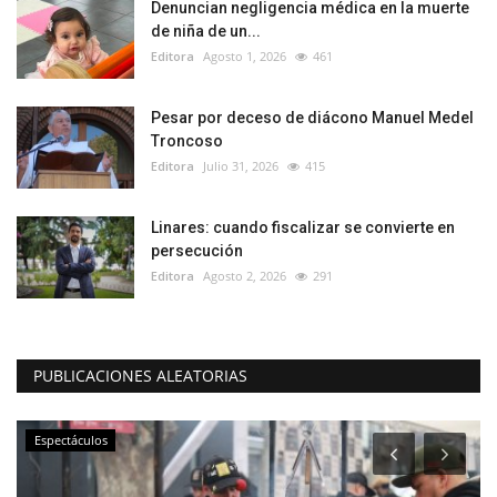
Denuncian negligencia médica en la muerte
de niña de un...
Editora
Agosto 1, 2026
461
Pesar por deceso de diácono Manuel Medel
Troncoso
Editora
Julio 31, 2026
415
Linares: cuando fiscalizar se convierte en
persecución
Editora
Agosto 2, 2026
291
PUBLICACIONES ALEATORIAS
Espectáculos