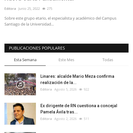
Editora
Junio 25, 2022
275
Sobre este grupo etario, el especialista y académico del Campus
Santiago de la Universidad...
PUBLICACIONES POPULARES
Esta Semana
Este Mes
Todas
Linares: alcalde Mario Meza confirma
realización de la...
Editora
Agosto 5, 2026
922
Ex dirigente de RN cuestiona a concejal
Pamela Ávila tras...
Editora
Agosto 2, 2026
511