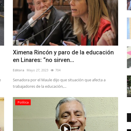
Ximena Rincón y paro de la educación
en Linares: “no sirven...
Editora
Mayo 27, 2023
704
e
Senadora por el Maule dijo que situación que afecta a
trabajadores de la educación,...
Política