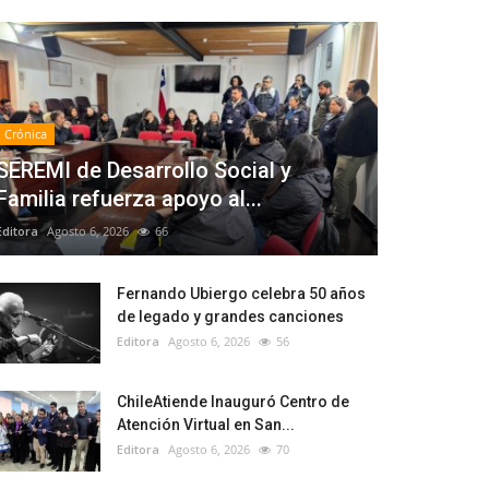
Crónica
SEREMI de Desarrollo Social y
Familia refuerza apoyo al...
Editora
Agosto 6, 2026
66
Fernando Ubiergo celebra 50 años
de legado y grandes canciones
Editora
Agosto 6, 2026
56
ChileAtiende Inauguró Centro de
Atención Virtual en San...
Editora
Agosto 6, 2026
70