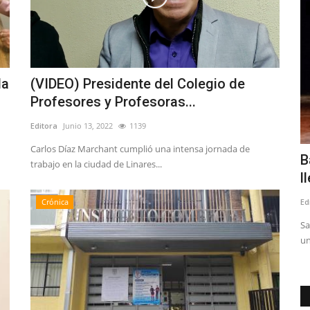
Espectáculos
da
(VIDEO) Presidente del Colegio de
Profesores y Profesoras...
Editora
Junio 13, 2022
1139
Carlos Díaz Marchant cumplió una intensa jornada de
Con miles de asistentes disfrutando
B
trabajo en la ciudad de Linares...
comenzó la XVI Fiesta...
l
Editora
Agosto 1, 2026
200
Ed
Crónica
Por decimosexto año, Talca se convierte en el epicentro de la
Sa
fiesta de inverno...
un