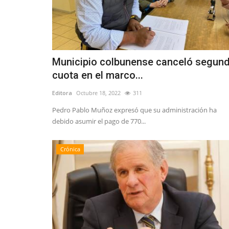
Crónica
Municipio colbunense canceló segun
cuota en el marco...
Editora
Octubre 18, 2022
311
Pedro Pablo Muñoz expresó que su administración ha
Ciencia de segundo orden
debido asumir el pago de 770...
Editora
Agosto 6, 2026
67
Crónica