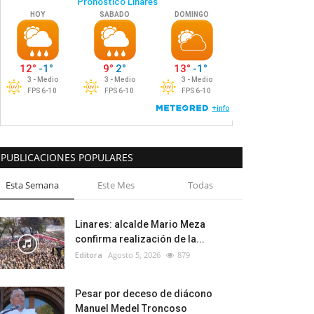
PUBLICACIONES POPULARES
Esta Semana
Este Mes
Todas
Linares: alcalde Mario Meza
confirma realización de la...
Editora
Agosto 5, 2026
879
Pesar por deceso de diácono
Manuel Medel Troncoso