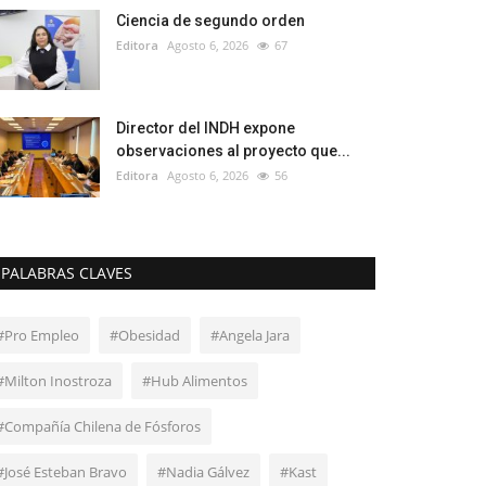
Ciencia de segundo orden
Editora
Agosto 6, 2026
67
Director del INDH expone
observaciones al proyecto que...
Editora
Agosto 6, 2026
56
PALABRAS CLAVES
#Pro Empleo
#Obesidad
#Angela Jara
#Milton Inostroza
#Hub Alimentos
#Compañía Chilena de Fósforos
#José Esteban Bravo
#Nadia Gálvez
#Kast