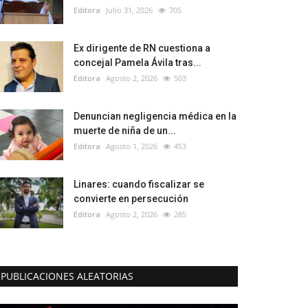
Editora
Julio 31, 2026
705
Ex dirigente de RN cuestiona a
concejal Pamela Ávila tras...
Editora
Agosto 2, 2026
503
Denuncian negligencia médica en la
muerte de niña de un...
Editora
Agosto 1, 2026
453
Linares: cuando fiscalizar se
convierte en persecución
Editora
Agosto 2, 2026
285
PUBLICACIONES ALEATORIAS