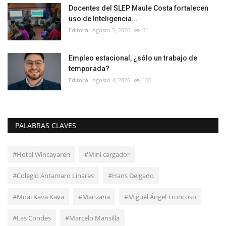
Docentes del SLEP Maule Costa fortalecen
uso de Inteligencia...
Editora
Agosto 5, 2026
61
Empleo estacional, ¿sólo un trabajo de
temporada?
Editora
Agosto 4, 2026
100
PALABRAS CLAVES
#Hotel Wincayaren
#Mini cargador
#Colegio Antamaro Linares
#Hans Delgado
#Moai Kava Kava
#Manzana
#Miguel Ángel Troncoso
#Las Condes
#Marcelo Mansilla