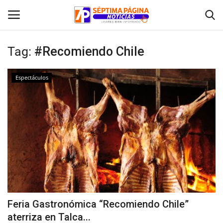
Tag:
#Recomiendo Chile
Inicio
Espectáculos
Crónica
Policial
Tribunales
Deporte
Política
Feria Gastronómica “Recomiendo Chile”
aterriza en Talca...
Espectáculos