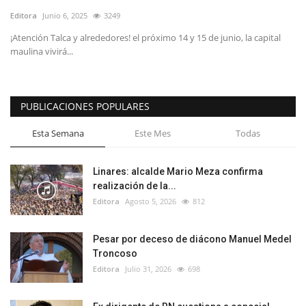
Editora
Junio 6, 2025
3249
¡Atención Talca y alrededores! el próximo 14 y 15 de junio, la capital
maulina vivirá...
PUBLICACIONES POPULARES
Esta Semana
Este Mes
Todas
Linares: alcalde Mario Meza confirma
realización de la...
Editora
Agosto 5, 2026
812
Pesar por deceso de diácono Manuel Medel
Troncoso
Editora
Julio 31, 2026
698