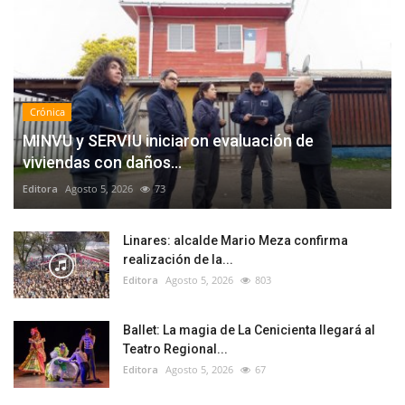
Crónica
MINVU y SERVIU iniciaron evaluación de
viviendas con daños...
Editora
Agosto 5, 2026
73
Linares: alcalde Mario Meza confirma
realización de la...
Editora
Agosto 5, 2026
803
Ballet: La magia de La Cenicienta llegará al
Teatro Regional...
Editora
Agosto 5, 2026
67