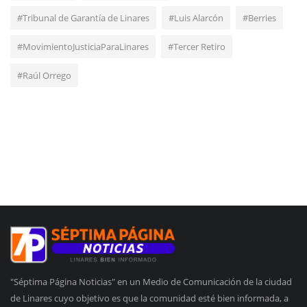
#Tribunal de Garantía de Linares
#Luis Alarcón
#Berries
#MovimientoJusticiaParaLinares
#Tercer Retiro
#Raúl Orrego
"Séptima Página Noticias" en un Medio de Comunicación de la ciudad
de Linares cuyo objetivo es que la comunidad esté bien informada, a