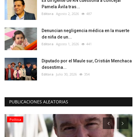
Ex dirigente de RN cuestiona a concejal
Pamela Ávila tras...
Editora
Agosto 2, 2026
487
Denuncian negligencia médica en la muerte
de niña de un...
Editora
Agosto 1, 2026
441
Diputado por el Maule sur, Cristián Menchaca
desestima...
Editora
Julio 30, 2026
354
PUBLICACIONES ALEATORIAS
Política