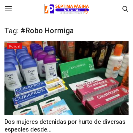
Tag:
#Robo Hormiga
Inicio
Policial
Crónica
Policial
Tribunales
Deporte
Política
Dos mujeres detenidas por hurto de diversas
especies desde...
Espectáculos