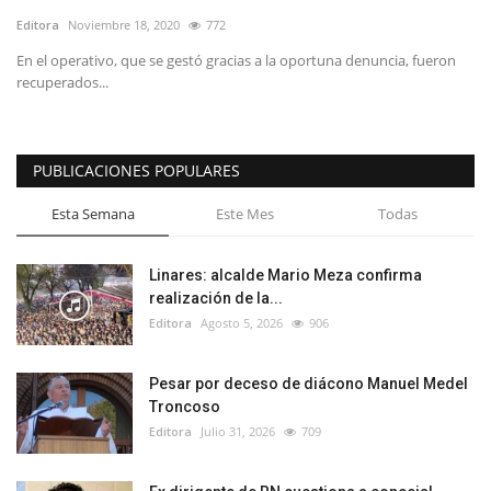
Editora
Noviembre 18, 2020
772
En el operativo, que se gestó gracias a la oportuna denuncia, fueron
recuperados...
PUBLICACIONES POPULARES
Esta Semana
Este Mes
Todas
Linares: alcalde Mario Meza confirma
realización de la...
Editora
Agosto 5, 2026
906
Pesar por deceso de diácono Manuel Medel
Troncoso
Editora
Julio 31, 2026
709