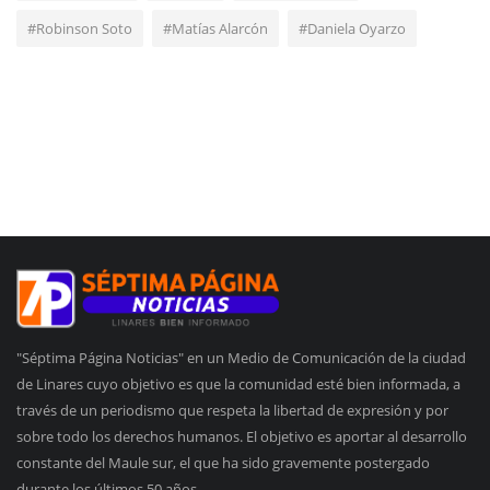
#Robinson Soto
#Matías Alarcón
#Daniela Oyarzo
"Séptima Página Noticias" en un Medio de Comunicación de la ciudad
de Linares cuyo objetivo es que la comunidad esté bien informada, a
través de un periodismo que respeta la libertad de expresión y por
sobre todo los derechos humanos. El objetivo es aportar al desarrollo
constante del Maule sur, el que ha sido gravemente postergado
durante los últimos 50 años.