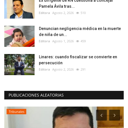
Ex dirigente de RN cuestiona a concejal
Pamela Ávila tras...
Editora
Agosto 2, 2026
510
Denuncian negligencia médica en la muerte
de niña de un...
Editora
Agosto 1, 2026
459
Linares: cuando fiscalizar se convierte en
persecución
Editora
Agosto 2, 2026
291
PUBLICACIONES ALEATORIAS
Tribunales