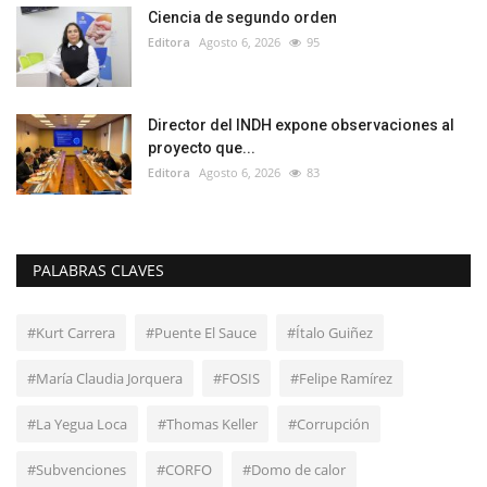
Ciencia de segundo orden
Editora
Agosto 6, 2026
95
Director del INDH expone observaciones al
proyecto que...
Editora
Agosto 6, 2026
83
PALABRAS CLAVES
#Kurt Carrera
#Puente El Sauce
#Ítalo Guiñez
#María Claudia Jorquera
#FOSIS
#Felipe Ramírez
#La Yegua Loca
#Thomas Keller
#Corrupción
#Subvenciones
#CORFO
#Domo de calor