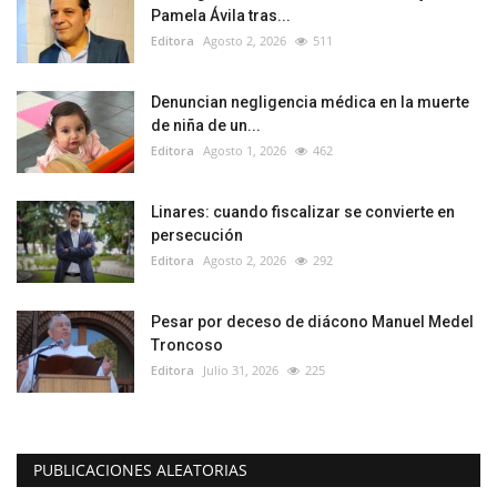
Pamela Ávila tras...
Editora
Agosto 2, 2026
511
Denuncian negligencia médica en la muerte
de niña de un...
Editora
Agosto 1, 2026
462
Linares: cuando fiscalizar se convierte en
persecución
Editora
Agosto 2, 2026
292
Pesar por deceso de diácono Manuel Medel
Troncoso
Editora
Julio 31, 2026
225
PUBLICACIONES ALEATORIAS