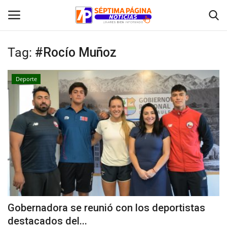
Tag:
#Rocío Muñoz
Inicio
Deporte
Crónica
Policial
Tribunales
Deporte
Política
Gobernadora se reunió con los deportistas
destacados del...
Espectáculos