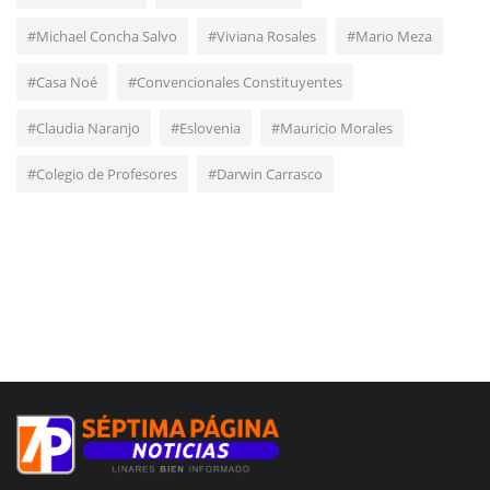
#Michael Concha Salvo
#Viviana Rosales
#Mario Meza
#Casa Noé
#Convencionales Constituyentes
#Claudia Naranjo
#Eslovenia
#Mauricio Morales
#Colegio de Profesores
#Darwin Carrasco