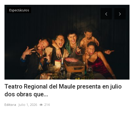
Espectáculos
Teatro Regional del Maule presenta en julio
R
dos obras que...
r
Editora
Julio 1, 2026
214
Ed
"E
as