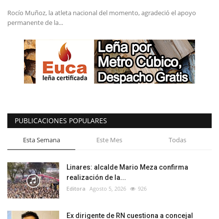
Rocío Muñoz, la atleta nacional del momento, agradeció el apoyo
permanente de la...
PUBLICACIONES POPULARES
Esta Semana
Este Mes
Todas
Linares: alcalde Mario Meza confirma
realización de la...
Editora
Agosto 5, 2026
926
Ex dirigente de RN cuestiona a concejal