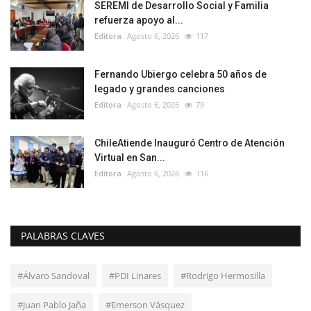
SEREMI de Desarrollo Social y Familia
refuerza apoyo al...
Editora
Agosto 6, 2026
117
Fernando Ubiergo celebra 50 años de
legado y grandes canciones
Editora
Agosto 6, 2026
79
ChileAtiende Inauguró Centro de Atención
Virtual en San...
Editora
Agosto 6, 2026
116
PALABRAS CLAVES
#Álvaro Sandoval
#PDI Linares
#Rodrigo Hermosilla
#Juan Pablo Jaña
#Emerson Vásquez