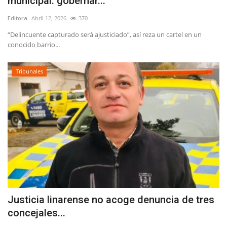
municipal: gobernar...
Editora
Abril 12, 2026
370
“Delincuente capturado será ajusticiado”, así reza un cartel en un
conocido barrio...
Tribunales
Justicia linarense no acoge denuncia de tres
concejales...