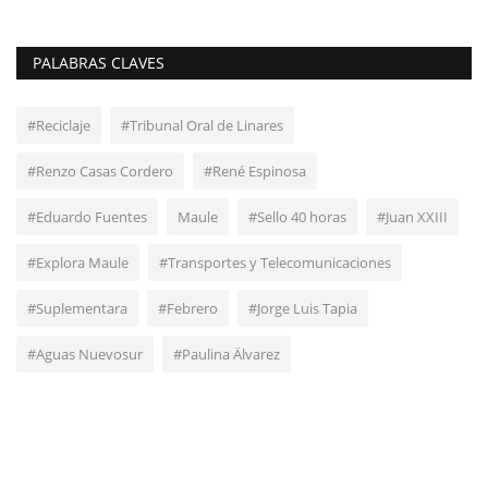
PALABRAS CLAVES
#Reciclaje
#Tribunal Oral de Linares
#Renzo Casas Cordero
#René Espinosa
#Eduardo Fuentes
Maule
#Sello 40 horas
#Juan XXIII
#Explora Maule
#Transportes y Telecomunicaciones
#Suplementara
#Febrero
#Jorge Luis Tapia
#Aguas Nuevosur
#Paulina Älvarez