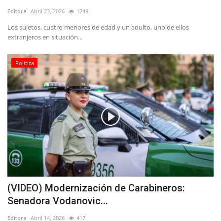
Editora
Abril 23, 2026
1249
Los sujetos, cuatro menores de edad y un adulto, uno de ellos
extranjeros en situación...
Política
(VIDEO) Modernización de Carabineros:
Senadora Vodanovic...
Editora
Abril 14, 2026
417