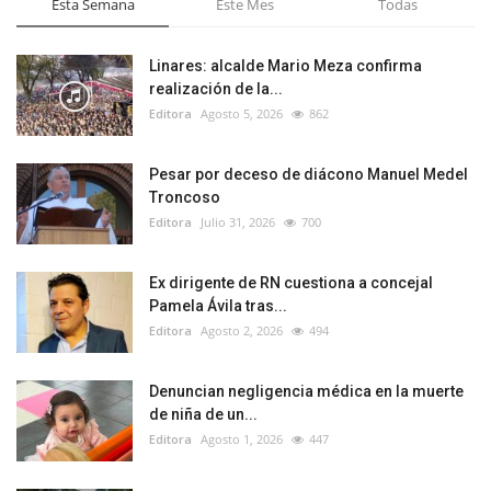
Esta Semana
Este Mes
Todas
Linares: alcalde Mario Meza confirma
realización de la...
Editora
Agosto 5, 2026
862
Pesar por deceso de diácono Manuel Medel
Troncoso
Editora
Julio 31, 2026
700
Ex dirigente de RN cuestiona a concejal
Pamela Ávila tras...
Editora
Agosto 2, 2026
494
Denuncian negligencia médica en la muerte
de niña de un...
Editora
Agosto 1, 2026
447