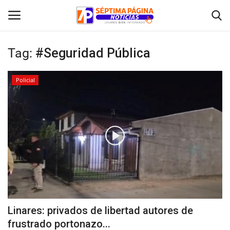
Tag:
#Seguridad Pública
Inicio
Policial
Crónica
Policial
Tribunales
Deporte
Política
Linares: privados de libertad autores de
frustrado portonazo...
Espectáculos