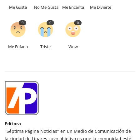
Me Gusta
No Me Gusta
Me Encanta
Me Divierte
0
0
0
Me Enfada
Triste
Wow
Editora
"Séptima Página Noticias" en un Medio de Comunicación de
la ciudad de Linares cuyo objetivo es que la comunidad esté