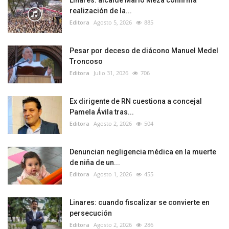
Linares: alcalde Mario Meza confirma
realización de la...
Editora
Agosto 5, 2026
885
Pesar por deceso de diácono Manuel Medel
Troncoso
Editora
Julio 31, 2026
706
Ex dirigente de RN cuestiona a concejal
Pamela Ávila tras...
Editora
Agosto 2, 2026
504
Denuncian negligencia médica en la muerte
de niña de un...
Editora
Agosto 1, 2026
455
Linares: cuando fiscalizar se convierte en
persecución
Editora
Agosto 2, 2026
286