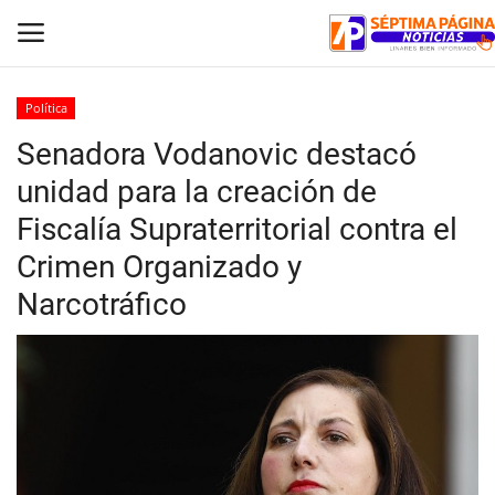
Política
Senadora Vodanovic destacó
Inicio
unidad para la creación de
Crónica
Fiscalía Supraterritorial contra el
Crimen Organizado y
Policial
Narcotráfico
Tribunales
Deporte
Política
Espectáculos