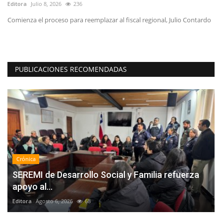
Editora
Julio 8, 2026
236
Ed
n
Comienza el proceso para reemplazar al fiscal regional, Julio Contardo
La
in
PUBLICACIONES RECOMENDADAS
Crónica
SEREMI de Desarrollo Social y Familia refuerza
apoyo al...
Editora
Agosto 6, 2026
68