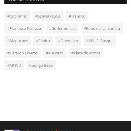
#Copramar
#SERNAPESCA
#Tránsito
#Francisco Pedraza
#Guillermo Lee
#Robo de camioneta
#Mapuches
#Pánico
#Operativo
#Villa El Bosque
#Gerardo Lineros
#MalPaso
#Plaza de Armas
#MNVU
Rodrigo Beals