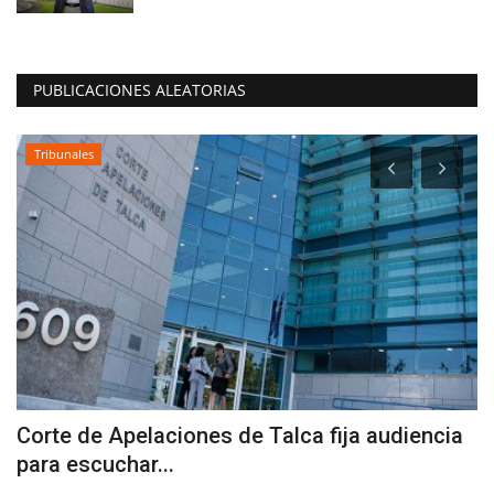
PUBLICACIONES ALEATORIAS
Tribunales
Corte de Apelaciones de Talca fija audiencia
M
para escuchar...
v