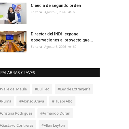
Ciencia de segundo orden
Editora
Agosto 6, 2026
69
Director del INDH expone
observaciones al proyecto que...
Editora
Agosto 6, 2026
60
PALABRAS CLAVES
#Valle del Maule
#Bullileo
#Ley de Extranjería
#Puma
#Alonso Araya
#Huapi Alto
#Cristina Rodríguez
#Armando Durán
#Gustavo Contreras
#Allan Leyton