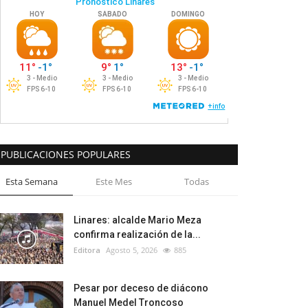
PUBLICACIONES POPULARES
Esta Semana
Este Mes
Todas
Linares: alcalde Mario Meza
confirma realización de la...
Editora
Agosto 5, 2026
885
Pesar por deceso de diácono
Manuel Medel Troncoso