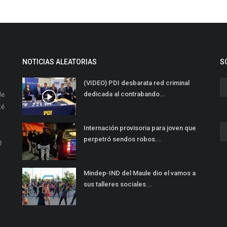
NOTICIAS ALEATORIAS
S
(VIDEO) PDI desbarata red criminal
de
dedicada al contrabando...
té
Internación provisoria para joven que
perpetró sendos robos...
l
Mindep-IND del Maule dio el vamos a
sus talleres sociales...