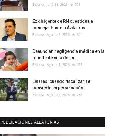
Editora
Julio 31, 2026
706
Ex dirigente de RN cuestiona a
concejal Pamela Ávila tras...
Editora
Agosto 2, 2026
504
Denuncian negligencia médica en la
muerte de niña de un...
Editora
Agosto 1, 2026
455
Linares: cuando fiscalizar se
convierte en persecución
Editora
Agosto 2, 2026
286
PUBLICACIONES ALEATORIAS