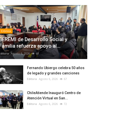
Crónica
SEREMI de Desarrollo Social y
Familia refuerza apoyo al...
Editora
Agosto 6, 2026
68
Fernando Ubiergo celebra 50 años
de legado y grandes canciones
Editora
Agosto 6, 2026
67
ChileAtiende Inauguró Centro de
Atención Virtual en San...
Editora
Agosto 6, 2026
72