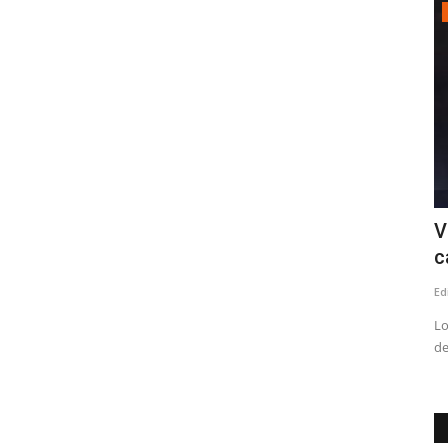
Policial
scénica
(VIDEO) Linares: incendio deja siete
V
personas damnificadas
c
Editora
Mayo 16, 2026
1343
Ed
 con más de
Entre los afectados está el reconocido docente y ex director
Lo
de la Biblioteca Pública...
de