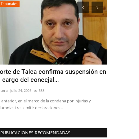
Tribunales
Crónica
orte de Talca confirma suspensión en
Estudio re
l cargo del concejal...
trayecto ocu
itora
Julio 24, 2026
588
Editora
Agosto 4, 
 anterior, en el marco de la condena por injurias y
Los eventos que a
lumnias tras emitir declaraciones...
y de viernes a do
PUBLICACIONES RECOMENDADAS