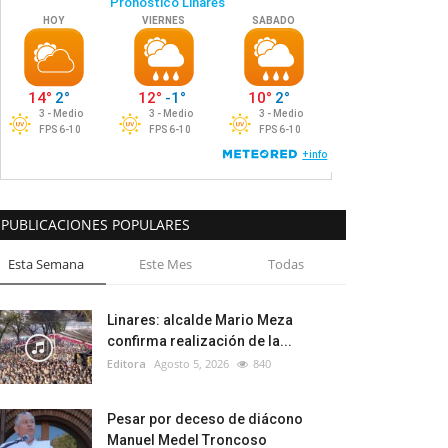
PUBLICACIONES POPULARES
Esta Semana
Este Mes
Todas
Linares: alcalde Mario Meza
confirma realización de la...
Editora
Agosto 5, 2026
840
Pesar por deceso de diácono
Manuel Medel Troncoso