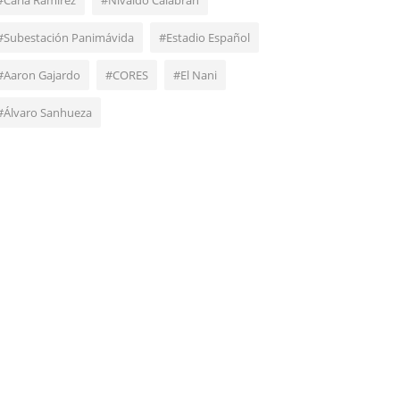
#Carla Ramírez
#Nivaldo Calabrán
#Subestación Panimávida
#Estadio Español
#Aaron Gajardo
#CORES
#El Nani
#Álvaro Sanhueza