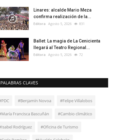
Linares: alcalde Mario Meza
confirma realización de la...
Editora
Agosto 5, 2026
831
Ballet: La magia de La Cenicienta
llegará al Teatro Regional...
Editora
Agosto 5, 2026
72
PALABRAS CLAVES
#PDC
#Benjamín Novoa
#Felipe Villalobos
#María Francisca Bascuñán
#Cambio climático
#Isabel Rodríguez
#Oficina de Turismo