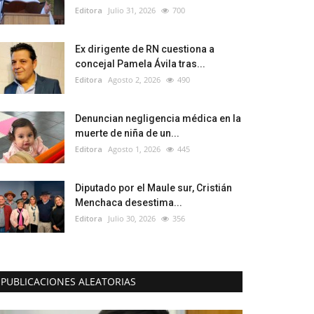
Editora
Julio 31, 2026
700
Ex dirigente de RN cuestiona a
concejal Pamela Ávila tras...
Editora
Agosto 2, 2026
490
Denuncian negligencia médica en la
muerte de niña de un...
Editora
Agosto 1, 2026
445
Diputado por el Maule sur, Cristián
Menchaca desestima...
Editora
Julio 30, 2026
356
PUBLICACIONES ALEATORIAS