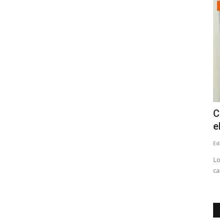
Política
Tensión en el PS: Vodanovic desmintió
C
a Cicardini y descartó...
e
Editora
Julio 8, 2026
237
Ed
ta mañana en
Lo
ca