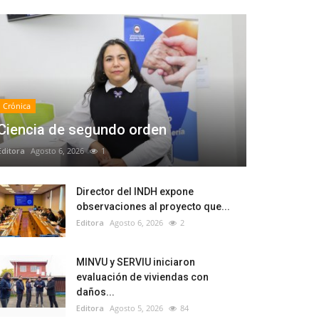
Crónica
Ciencia de segundo orden
Editora
Agosto 6, 2026
1
Director del INDH expone
observaciones al proyecto que...
Editora
Agosto 6, 2026
2
MINVU y SERVIU iniciaron
evaluación de viviendas con
daños...
Editora
Agosto 5, 2026
84