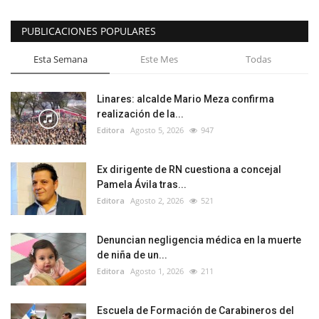
PUBLICACIONES POPULARES
Esta Semana
Este Mes
Todas
Linares: alcalde Mario Meza confirma
realización de la...
Editora
Agosto 5, 2026
947
Ex dirigente de RN cuestiona a concejal
Pamela Ávila tras...
Editora
Agosto 2, 2026
521
Denuncian negligencia médica en la muerte
de niña de un...
Editora
Agosto 1, 2026
211
Escuela de Formación de Carabineros del