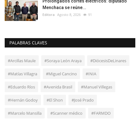
Prolongados cortes eléctricos: diputado
Menchaca se reúne...
Editora
Agosto 8, 2026
91
PALABRAS CLAVES
#Arcillas Maule
#Soraya León Araya
#DiócesisDeLinares
#Matías Villagra
#Miguel Cancino
#INIA
#Eduardo Ríos
#Avenida Brasil
#Manuel Villegas
#Hernán Godoy
#El Shon
#José Prado
#Marcelo Mansilla
#Scanner médico
#FARMDO