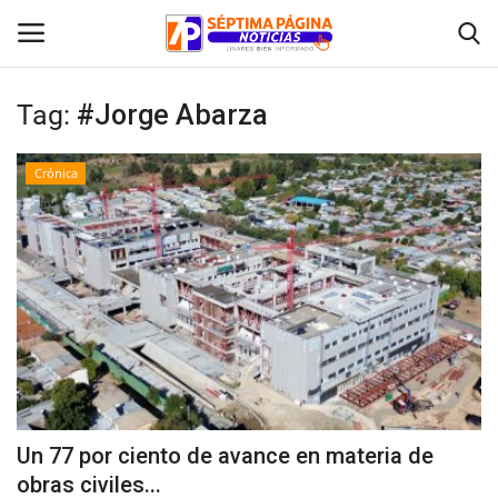
Tag:
#Jorge Abarza
Inicio
Crónica
Crónica
Policial
Tribunales
Deporte
Política
Un 77 por ciento de avance en materia de
obras civiles...
Espectáculos