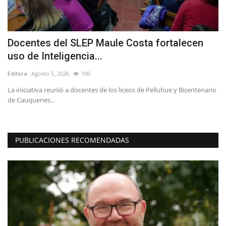
Docentes del SLEP Maule Costa fortalecen
C
uso de Inteligencia...
s
Editora
Agosto 5, 2026
100
Ed
La iniciativa reunió a docentes de los liceos de Pelluhue y Bicentenario
"E
de Cauquenes...
au
PUBLICACIONES RECOMENDADAS