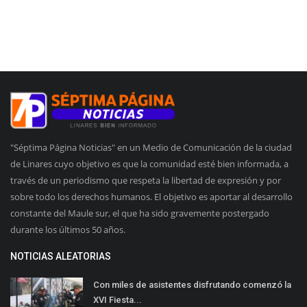
"Séptima Página Noticias" en un Medio de Comunicación de la ciudad
de Linares cuyo objetivo es que la comunidad esté bien informada, a
través de un periodismo que respeta la libertad de expresión y por
sobre todo los derechos humanos. El objetivo es aportar al desarrollo
constante del Maule sur, el que ha sido gravemente postergado
durante los últimos 50 años.
NOTICIAS ALEATORIAS
Con miles de asistentes disfrutando comenzó la
XVI Fiesta...