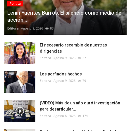
Política
Lenin Fuentes Barros: El silencio como medio de
acción...
Editora
Agosto 9, 2026
88
El necesario recambio de nuestras
dirigencias
Editora
Agosto 9, 2026
57
Los porfiados hechos
Editora
Agosto 9, 2026
79
(VIDEO) Más de un año duró investigación
para desarticular...
Editora
Agosto 8, 2026
174