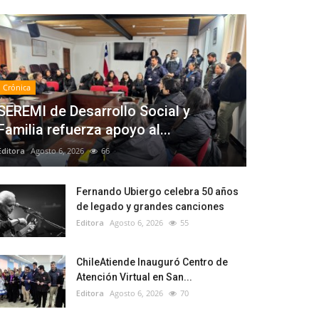
Crónica
SEREMI de Desarrollo Social y
Familia refuerza apoyo al...
Editora
Agosto 6, 2026
66
Fernando Ubiergo celebra 50 años
de legado y grandes canciones
Editora
Agosto 6, 2026
55
ChileAtiende Inauguró Centro de
Atención Virtual en San...
Editora
Agosto 6, 2026
70