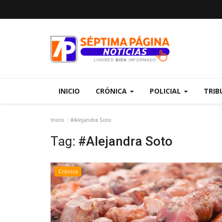
INICIO
CRÓNICA
POLICIAL
TRIB
Inicio
#Alejandra Soto
Tag:
#Alejandra Soto
Crónica