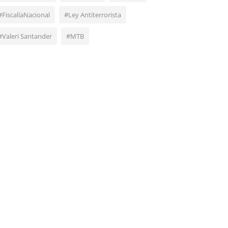
#FiscalíaNacional
#Ley Antiterrorista
#Valeri Santander
#MTB