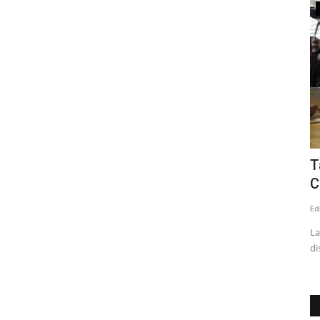
Crónica
concejal
Estudio revela que accidentes de
T
trayecto ocurren al final...
C
Editora
Agosto 4, 2026
112
Ed
 por ley de
Los eventos que acontecen entre las 18:00 y las 24:00 horas
La
y de viernes a domingo...
di