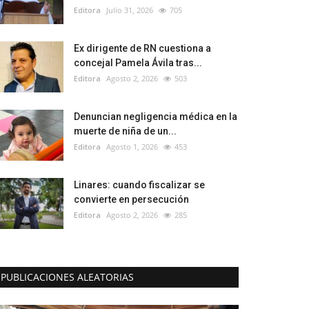
Editora
Julio 31, 2026
705
Ex dirigente de RN cuestiona a
concejal Pamela Ávila tras...
Editora
Agosto 2, 2026
503
Denuncian negligencia médica en la
muerte de niña de un...
Editora
Agosto 1, 2026
453
Linares: cuando fiscalizar se
convierte en persecución
Editora
Agosto 2, 2026
285
PUBLICACIONES ALEATORIAS