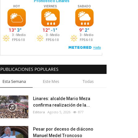
PUBLICACIONES POPULARES
Esta Semana
Este Mes
Todas
Linares: alcalde Mario Meza
confirma realización de la...
Editora
Agosto 5, 2026
877
Pesar por deceso de diácono
Manuel Medel Troncoso