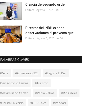
Ciencia de segundo orden
Editora
Agosto 6, 2026
67
Director del INDH expone
observaciones al proyecto que...
Editora
Agosto 6, 2026
56
PALABRAS CLAVES
#Delta
#Aniversario 228
#Laguna El Dial
#San Antonio Lamas
#Turismo
#Maximiliano Cerato
#Pablo Palma
#Ríos libres
#Ciclista Fallecido
#OS 7 Talca
#Paridad