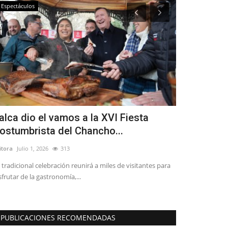
Espectáculos
Crónica
alca dio el vamos a la XVI Fiesta
Ciencia de
ostumbrista del Chancho...
Editora
Agosto 6, 
itora
Julio 1, 2026
313
 tradicional celebración reunirá a miles de visitantes para
sfrutar de la gastronomía,...
PUBLICACIONES RECOMENDADAS