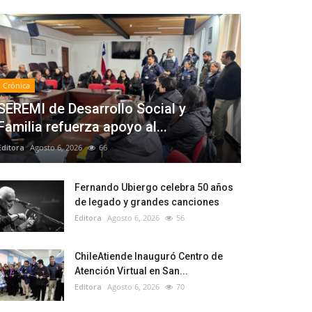
Crónica
SEREMI de Desarrollo Social y
Familia refuerza apoyo al...
Editora
Agosto 6, 2026
66
Fernando Ubiergo celebra 50 años
de legado y grandes canciones
Editora
Agosto 6, 2026
56
ChileAtiende Inauguró Centro de
Atención Virtual en San...
Editora
Agosto 6, 2026
70