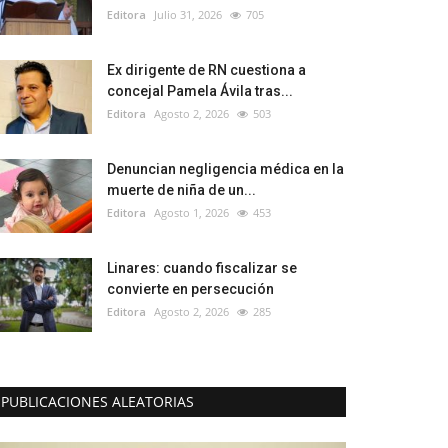
Editora
Julio 31, 2026
705
Ex dirigente de RN cuestiona a
concejal Pamela Ávila tras...
Editora
Agosto 2, 2026
503
Denuncian negligencia médica en la
muerte de niña de un...
Editora
Agosto 1, 2026
453
Linares: cuando fiscalizar se
convierte en persecución
Editora
Agosto 2, 2026
285
PUBLICACIONES ALEATORIAS