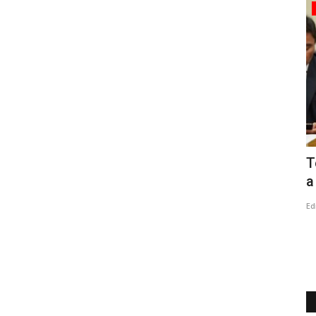
Política
nsión en
Linares: cuando fiscalizar se convierte
T
en persecución
a
Editora
Agosto 2, 2026
282
Ed
as y
"Todos integran el mismo Concejo Municipal. Todos fueron
elegidos con el mismo mandato...