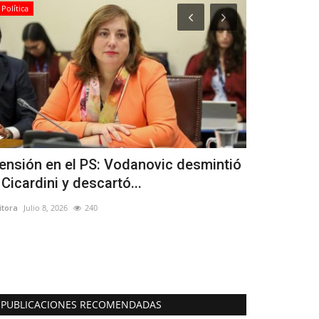
Política
Tribunales
ensión en el PS: Vodanovic desmintió
(VIDEO) Pri
 Cicardini y descartó...
imputados 
itora
Julio 8, 2026
240
Editora
Mayo 18, 
Los hechos ocurri
pública
PUBLICACIONES RECOMENDADAS