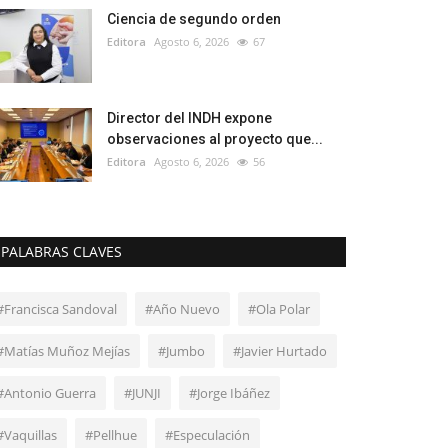
Ciencia de segundo orden
Editora
Agosto 6, 2026
67
Director del INDH expone
observaciones al proyecto que...
Editora
Agosto 6, 2026
56
PALABRAS CLAVES
#Francisca Sandoval
#Año Nuevo
#Ola Polar
#Matías Muñoz Mejías
#Jumbo
#Javier Hurtado
#Antonio Guerra
#JUNJI
#Jorge Ibáñez
#Vaquillas
#Pellhue
#Especulación