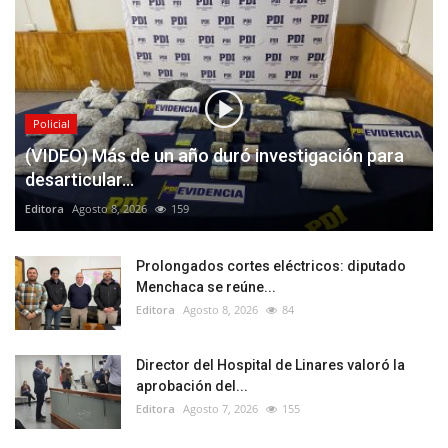
Policial
(VIDEO) Más de un año duró investigación para
desarticular...
Editora
Agosto 8, 2026
159
Prolongados cortes eléctricos: diputado
Menchaca se reúne...
Editora
Agosto 8, 2026
84
Director del Hospital de Linares valoró la
aprobación del...
Editora
Agosto 7, 2026
155