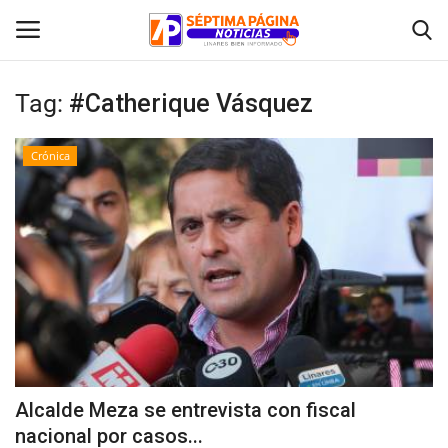
Tag:
#Catherique Vásquez
Inicio
Crónica
Crónica
Policial
Tribunales
Deporte
Política
Alcalde Meza se entrevista con fiscal
nacional por casos...
Espectáculos