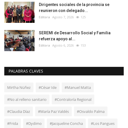
Dirigentes sociales de la provincia se
reunieron con delegado...
Editora
Agosto 7, 2026
125
SEREMI de Desarrollo Social y Familia
refuerza apoyo al...
Editora
Agosto 6, 2026
153
PALABRAS CLAVES
Mirtha Nüñez
#César Ide
#Manuel Matta
#No al relleno sanitario
#Contraloría Regional
#Claudia Díaz
#María Paz Valdés
#Osvaldo Palma
#Frida
#Dydimo
#Jacqueline Concha
#Los Pangues