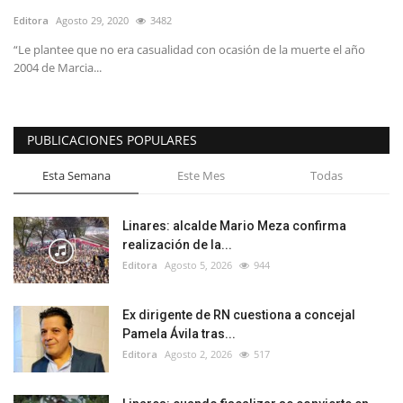
Editora
Agosto 29, 2020
3482
“Le plantee que no era casualidad con ocasión de la muerte el año
2004 de Marcia...
PUBLICACIONES POPULARES
Esta Semana
Este Mes
Todas
Linares: alcalde Mario Meza confirma
realización de la...
Editora
Agosto 5, 2026
944
Ex dirigente de RN cuestiona a concejal
Pamela Ávila tras...
Editora
Agosto 2, 2026
517