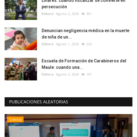
Linares: cuando fiscalizar se convierte en
persecución
Editora
Agosto 2, 2026
301
Denuncian negligencia médica en la muerte
de niña de un...
Editora
Agosto 1, 2026
226
Escuela de Formación de Carabineros del
Maule: cuando una...
Editora
Agosto 3, 2026
191
PUBLICACIONES ALEATORIAS
Crónica