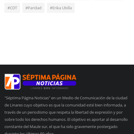
#CDT
#Paridad
#Erika Ubilla
"Séptima Página Noticias" en un Medio de Comunicación de la ciudad
de Linares cuyo objetivo es que la comunidad esté bien informada, a
través de un periodismo que respeta la libertad de expresión y por
sobre todo los derechos humanos. El objetivo es aportar al desarrollo
constante del Maule sur, el que ha sido gravemente postergado
durante los últimos 50 años.