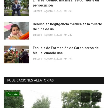
Linares: cuando fiscalizar se convierte en
persecución
Editora
Agosto 2, 2026
301
Denuncian negligencia médica en la muerte
de niña de un...
Editora
Agosto 1, 2026
242
Escuela de Formación de Carabineros del
Maule: cuando una...
Editora
Agosto 3, 2026
191
PUBLICACIONES ALEATORIAS
Deporte