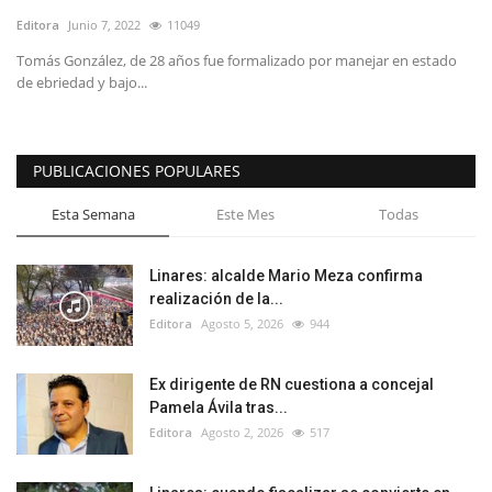
Editora
Junio 7, 2022
11049
Tomás González, de 28 años fue formalizado por manejar en estado
de ebriedad y bajo...
PUBLICACIONES POPULARES
Esta Semana
Este Mes
Todas
Linares: alcalde Mario Meza confirma
realización de la...
Editora
Agosto 5, 2026
944
Ex dirigente de RN cuestiona a concejal
Pamela Ávila tras...
Editora
Agosto 2, 2026
517