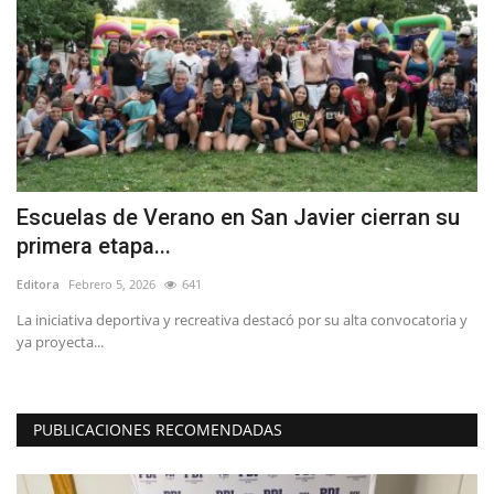
n
Escuelas de Verano en San Javier cierran su
L
primera etapa...
p
Editora
Febrero 5, 2026
641
Ed
os
La iniciativa deportiva y recreativa destacó por su alta convocatoria y
"T
ya proyecta...
co
PUBLICACIONES RECOMENDADAS