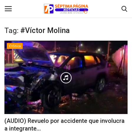
Tag:
#Víctor Molina
Inicio
Crónica
Crónica
Policial
Tribunales
Deporte
Política
(AUDIO) Revuelo por accidente que involucra
a integrante...
Espectáculos