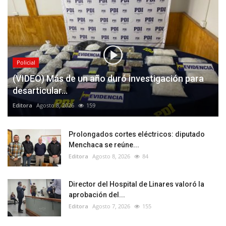
Policial
(VIDEO) Más de un año duró investigación para
desarticular...
Editora
Agosto 8, 2026
159
Prolongados cortes eléctricos: diputado
Menchaca se reúne...
Editora
Agosto 8, 2026
84
Director del Hospital de Linares valoró la
aprobación del...
Editora
Agosto 7, 2026
155