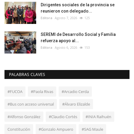
Dirigentes sociales de la provincia se
reunieron con delegado...
Editora
Agosto 7, 2026
125
SEREMI de Desarrollo Social y Familia
refuerza apoyo al...
Editora
Agosto 6, 2026
153
PALABRAS CLAVES
#FUCOA
#Paola Rivas
#Arcadio Cerda
#Bus con acceso universal
#Álvaro Elizalde
#Alfonso González
#Claudio Cortés
#INIA Raihuén
Constitución
#Gonzalo Ampuero
#SAG Maule