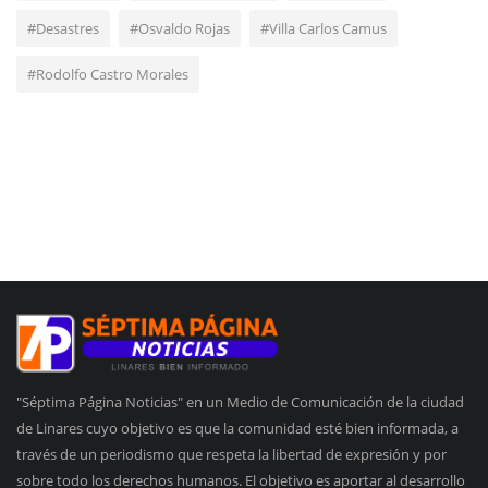
#Desastres
#Osvaldo Rojas
#Villa Carlos Camus
#Rodolfo Castro Morales
"Séptima Página Noticias" en un Medio de Comunicación de la ciudad
de Linares cuyo objetivo es que la comunidad esté bien informada, a
través de un periodismo que respeta la libertad de expresión y por
sobre todo los derechos humanos. El objetivo es aportar al desarrollo