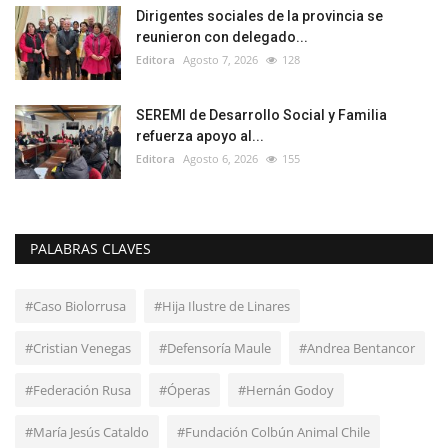
Dirigentes sociales de la provincia se
reunieron con delegado...
Editora
Agosto 7, 2026
128
SEREMI de Desarrollo Social y Familia
refuerza apoyo al...
Editora
Agosto 6, 2026
155
PALABRAS CLAVES
#Caso Biolorrusa
#Hija Ilustre de Linares
#Cristian Venegas
#Defensoría Maule
#Andrea Bentancor
#Federación Rusa
#Óperas
#Hernán Godoy
#María Jesús Cataldo
#Fundación Colbún Animal Chile