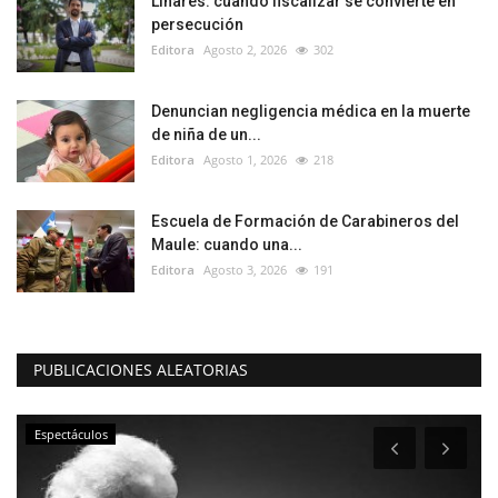
Linares: cuando fiscalizar se convierte en
persecución
Editora
Agosto 2, 2026
302
Denuncian negligencia médica en la muerte
de niña de un...
Editora
Agosto 1, 2026
218
Escuela de Formación de Carabineros del
Maule: cuando una...
Editora
Agosto 3, 2026
191
PUBLICACIONES ALEATORIAS
Espectáculos