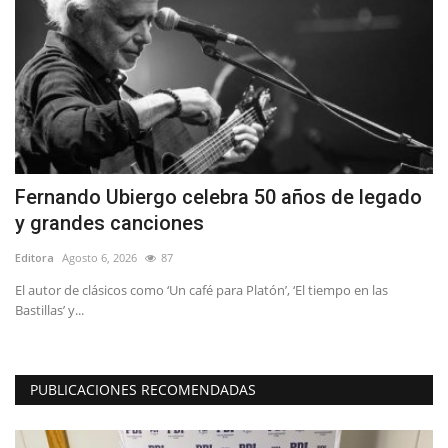
Fernando Ubiergo celebra 50 años de legado
S
y grandes canciones
r
Editora
Agosto 6, 2026
87
Ed
El autor de clásicos como ‘Un café para Platón’, ‘El tiempo en las
Bastillas’ y...
PUBLICACIONES RECOMENDADAS