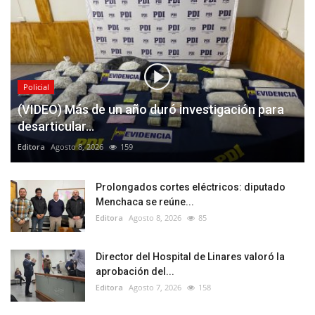
Policial
(VIDEO) Más de un año duró investigación para
desarticular...
Editora
Agosto 8, 2026
159
Prolongados cortes eléctricos: diputado
Menchaca se reúne...
Editora
Agosto 8, 2026
85
Director del Hospital de Linares valoró la
aprobación del...
Editora
Agosto 7, 2026
158