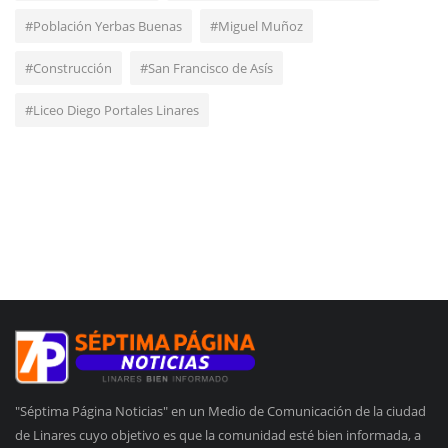
#Población Yerbas Buenas
#Miguel Muñoz
#Construcción
#San Francisco de Asís
#Liceo Diego Portales Linares
"Séptima Página Noticias" en un Medio de Comunicación de la ciudad
de Linares cuyo objetivo es que la comunidad esté bien informada, a