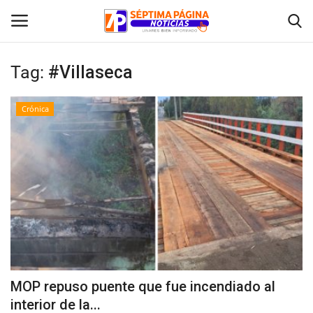
Tag:
#Villaseca
Inicio
Crónica
Crónica
Policial
Tribunales
Deporte
Política
MOP repuso puente que fue incendiado al
interior de la...
Espectáculos