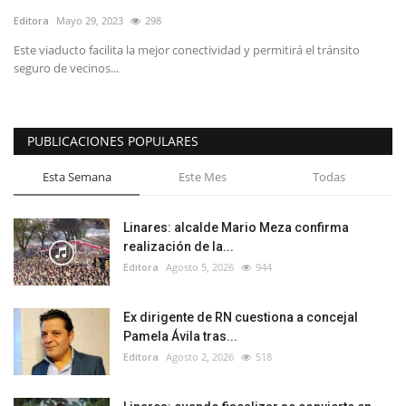
Editora
Mayo 29, 2023
298
Este viaducto facilita la mejor conectividad y permitirá el tránsito
seguro de vecinos...
PUBLICACIONES POPULARES
Esta Semana
Este Mes
Todas
Linares: alcalde Mario Meza confirma
realización de la...
Editora
Agosto 5, 2026
944
Ex dirigente de RN cuestiona a concejal
Pamela Ávila tras...
Editora
Agosto 2, 2026
518