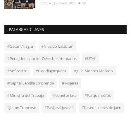
Editora
Agosto 8, 2026
90
PALABRAS CLAVES
#Oscar Villagra
#Nivaldo Calabrán
#Peregrinos por los Derechos Humanos
#UTAL
#Anfiteatro
#ClaudiaJorquera
#Julio Montes Mellado
#Capital Semilla Emprende
#Mujeres
#Ministra del Trabajo
#Jeanette Jara
#Parquímetros
#Jaime Troncoso
#Pastoral Juvenil
#Paseo Linares de Jaen