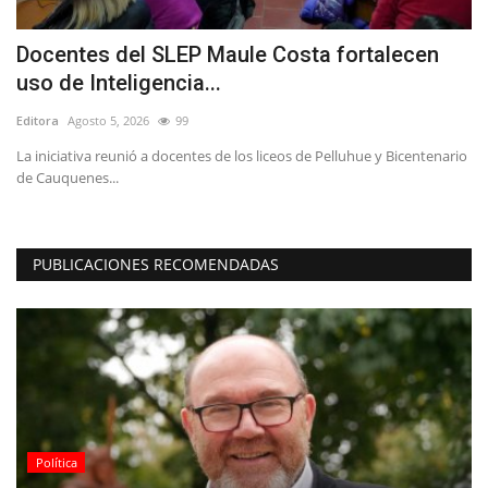
Docentes del SLEP Maule Costa fortalecen
E
uso de Inteligencia...
t
Editora
Agosto 5, 2026
99
Ed
n
La iniciativa reunió a docentes de los liceos de Pelluhue y Bicentenario
de Cauquenes...
PUBLICACIONES RECOMENDADAS
Política