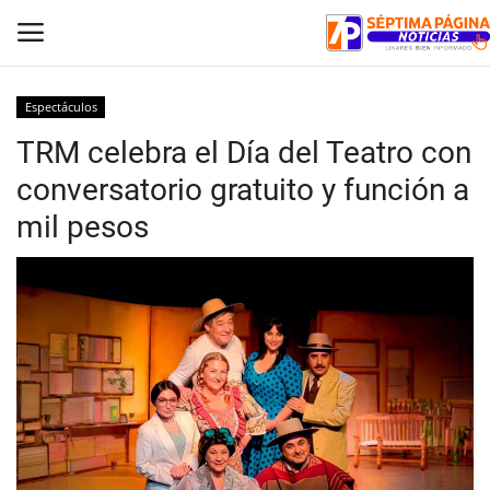
Espectáculos
TRM celebra el Día del Teatro con
Inicio
conversatorio gratuito y función a
Crónica
mil pesos
Policial
Tribunales
Deporte
Política
Espectáculos