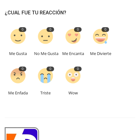
¿CUAL FUE TU REACCIÓN?
0
0
0
0
Me Gusta
No Me Gusta
Me Encanta
Me Divierte
0
0
0
Me Enfada
Triste
Wow