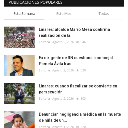
PUBLICACIONES POPULARES
Esta Semana
Este Mes
Todas
Linares: alcalde Mario Meza confirma
realización de la...
Editora
Agosto 5, 2026
946
Ex dirigente de RN cuestiona a concejal
Pamela Ávila tras...
Editora
Agosto 2, 2026
520
Linares: cuando fiscalizar se convierte en
persecución
Editora
Agosto 2, 2026
303
Denuncian negligencia médica en la muerte
de niña de un...
Editora
Agosto 1, 2026
220