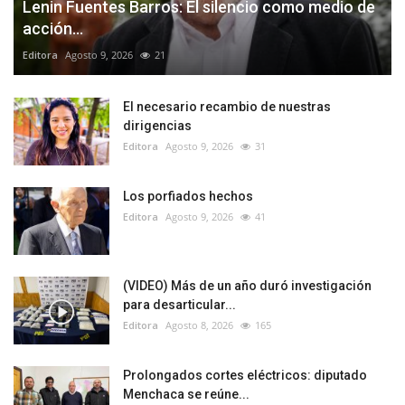
Lenin Fuentes Barros: El silencio como medio de
acción...
Editora
Agosto 9, 2026
21
El necesario recambio de nuestras
dirigencias
Editora
Agosto 9, 2026
31
Los porfiados hechos
Editora
Agosto 9, 2026
41
(VIDEO) Más de un año duró investigación
para desarticular...
Editora
Agosto 8, 2026
165
Prolongados cortes eléctricos: diputado
Menchaca se reúne...