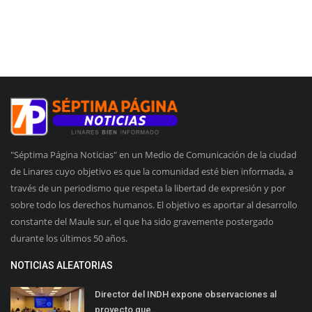
"Séptima Página Noticias" en un Medio de Comunicación de la ciudad
de Linares cuyo objetivo es que la comunidad esté bien informada, a
través de un periodismo que respeta la libertad de expresión y por
sobre todo los derechos humanos. El objetivo es aportar al desarrollo
constante del Maule sur, el que ha sido gravemente postergado
durante los últimos 50 años.
NOTICIAS ALEATORIAS
Director del INDH expone observaciones al
proyecto que...