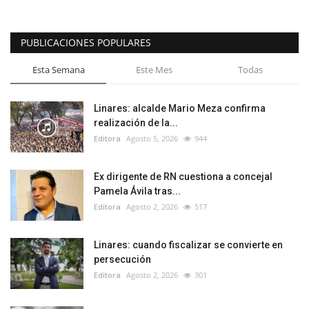
PUBLICACIONES POPULARES
Esta Semana
Este Mes
Todas
Linares: alcalde Mario Meza confirma
realización de la...
Editora
Agosto 5, 2026
944
Ex dirigente de RN cuestiona a concejal
Pamela Ávila tras...
Editora
Agosto 2, 2026
517
Linares: cuando fiscalizar se convierte en
persecución
Editora
Agosto 2, 2026
301