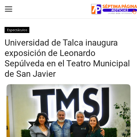
Espectáculos
Universidad de Talca inaugura
Inicio
exposición de Leonardo
Crónica
Sepúlveda en el Teatro Municipal
de San Javier
Policial
Tribunales
Deporte
Política
Espectáculos