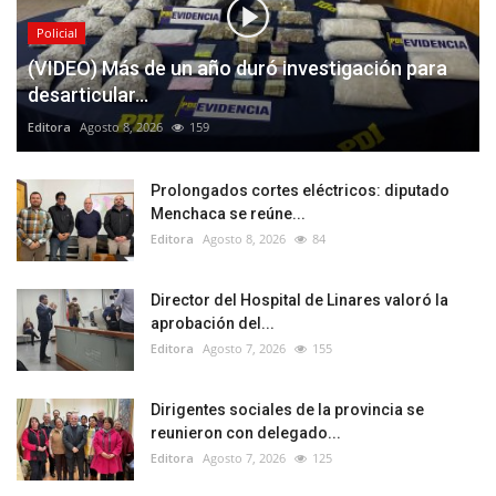
Policial
(VIDEO) Más de un año duró investigación para
desarticular...
Editora
Agosto 8, 2026
159
Prolongados cortes eléctricos: diputado
Menchaca se reúne...
Editora
Agosto 8, 2026
84
Director del Hospital de Linares valoró la
aprobación del...
Editora
Agosto 7, 2026
155
Dirigentes sociales de la provincia se
reunieron con delegado...
Editora
Agosto 7, 2026
125