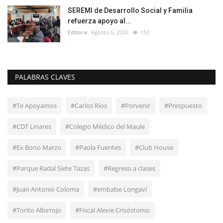
SEREMI de Desarrollo Social y Familia
refuerza apoyo al...
Editora
Agosto 6, 2026
153
PALABRAS CLAVES
#Te Apoyamos
#Carlos Ríos
#Porvenir
#Prespuesto
#CDT Linares
#Colegio Médico del Maule
#Ex Bono Marzo
#Paola Fuentes
#Club House
#Parque Radal Siete Tazas
#Regreso a clases
#Juan Antonio Coloma
#embalse Longaví
#Torito Albirrojo
#Fiscal Alexie Crisóstomo