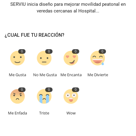
SERVIU inicia diseño para mejorar movilidad peatonal en
veredas cercanas al Hospital...
¿CUAL FUE TU REACCIÓN?
0
0
0
0
Me Gusta
No Me Gusta
Me Encanta
Me Divierte
0
0
0
Me Enfada
Triste
Wow