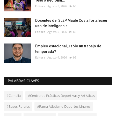
Teatro Regional...
Editora
Agosto 5, 2026
66
Docentes del SLEP Maule Costa fortalecen
uso de Inteligencia...
Editora
Agosto 5, 2026
60
Empleo estacional, ¿sólo un trabajo de
temporada?
Editora
Agosto 4, 2026
95
PALABRAS CLAVES
#Camelia
#Centro de Prácticas Deportivas y Artísticas
#Buses Rurales
#Rama Atletismo Deportes Linares