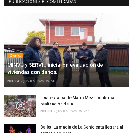
PUBLICACIONES RECOMENDADAS
Crónica
MINVU y SERVIU iniciaron evaluación de
viviendas con daños...
Editora
Agosto 5, 2026
61
Linares: alcalde Mario Meza confirma
realización de la...
Editora
Agosto 5, 2026
767
Ballet: La magia de La Cenicienta llegará al