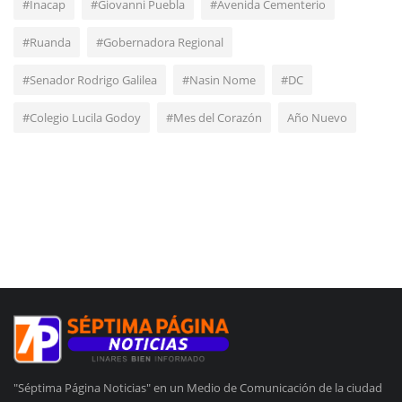
#Inacap
#Giovanni Puebla
#Avenida Cementerio
#Ruanda
#Gobernadora Regional
#Senador Rodrigo Galilea
#Nasin Nome
#DC
#Colegio Lucila Godoy
#Mes del Corazón
Año Nuevo
"Séptima Página Noticias" en un Medio de Comunicación de la ciudad