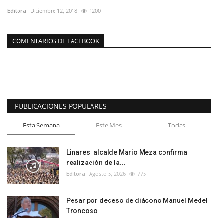
Editora
Diciembre 12, 2018
1200
COMENTARIOS DE FACEBOOK
PUBLICACIONES POPULARES
Esta Semana
Este Mes
Todas
Linares: alcalde Mario Meza confirma
realización de la...
Editora
Agosto 5, 2026
775
Pesar por deceso de diácono Manuel Medel
Troncoso