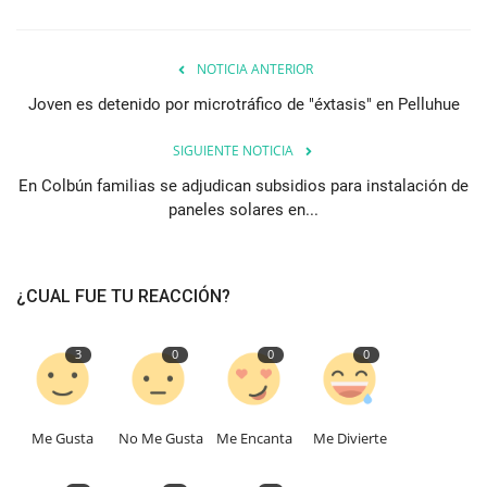
NOTICIA ANTERIOR
Joven es detenido por microtráfico de "éxtasis" en Pelluhue
SIGUIENTE NOTICIA
En Colbún familias se adjudican subsidios para instalación de
paneles solares en...
¿CUAL FUE TU REACCIÓN?
3
0
0
0
Me Gusta
No Me Gusta
Me Encanta
Me Divierte