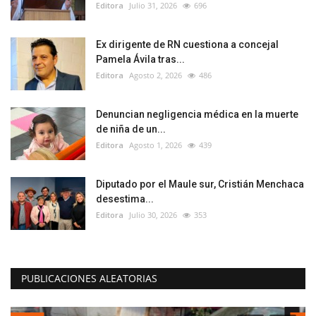
Editora
Julio 31, 2026
696
Ex dirigente de RN cuestiona a concejal
Pamela Ávila tras...
Editora
Agosto 2, 2026
486
Denuncian negligencia médica en la muerte
de niña de un...
Editora
Agosto 1, 2026
439
Diputado por el Maule sur, Cristián Menchaca
desestima...
Editora
Julio 30, 2026
353
PUBLICACIONES ALEATORIAS