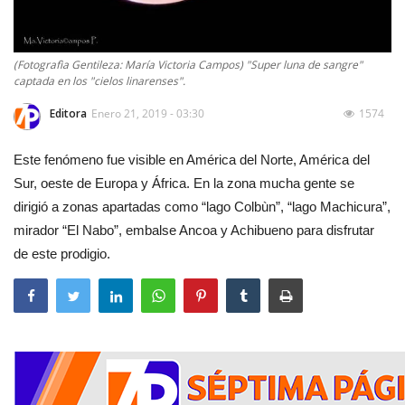
(Fotografìa Gentileza: María Victoria Campos) "Super luna de sangre"
captada en los "cielos linarenses".
Editora
Enero 21, 2019 - 03:30
1574
Este fenómeno fue visible en América del Norte, América del
Sur, oeste de Europa y África. En la zona mucha gente se
dirigió a zonas apartadas como “lago Colbùn”, “lago Machicura”,
mirador “El Nabo”, embalse Ancoa y Achibueno para disfrutar
de este prodigio.