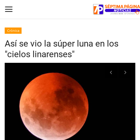
Crónica
Así se vio la súper luna en los
Inicio
"cielos linarenses"
Crónica
Policial
Tribunales
Deporte
Política
Espectáculos