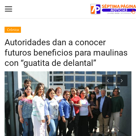
Crónica
Autoridades dan a conocer
Inicio
futuros beneficios para maulinas
Crónica
con “guatita de delantal”
Policial
Tribunales
Deporte
Política
Espectáculos