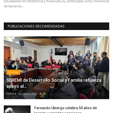
Estudiantes de Obstetricia y Puericultura, certificadas como monitoras
“L
de lactancia...
in
PUBLICACIONES RECOMENDADAS
Crónica
SEREMI de Desarrollo Social y Familia refuerza
apoyo al...
Editora
Agosto 6, 2026
54
Fernando Ubiergo celebra 50 años de