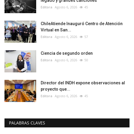
legado y grandes canciones
Editora
Agosto 6, 2026
45
ChileAtiende Inauguró Centro de Atención
Virtual en San...
Editora
Agosto 6, 2026
57
Ciencia de segundo orden
Editora
Agosto 6, 2026
50
Director del INDH expone observaciones al
proyecto que...
Editora
Agosto 6, 2026
45
PALABRAS CLAVES