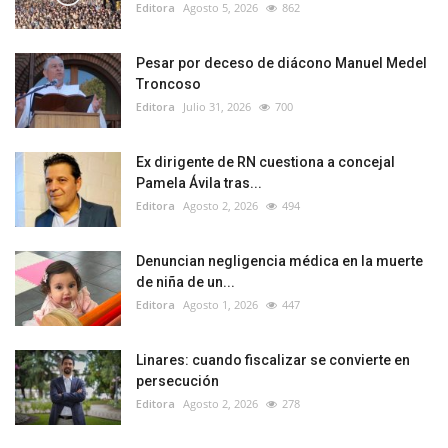
Editora
Agosto 5, 2026
862
Pesar por deceso de diácono Manuel Medel
Troncoso
Editora
Julio 31, 2026
700
Ex dirigente de RN cuestiona a concejal
Pamela Ávila tras...
Editora
Agosto 2, 2026
494
Denuncian negligencia médica en la muerte
de niña de un...
Editora
Agosto 1, 2026
447
Linares: cuando fiscalizar se convierte en
persecución
Editora
Agosto 2, 2026
278