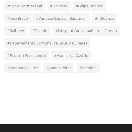
#Denis Hormazábal
#Haitiano
#Felipe Donoso
#José Bravo
#Vanessa Guzmán Bascuñán
#Influenza
#Raihuén
#Escudo
#Hospital Carlos Ibáñez del Campo
#Departamento Comunal de Salud de Linares
#Elección Presidencial
#Monserrat Castillo
#José Vargas Fritz
#Joanna Pérez
#Parafina