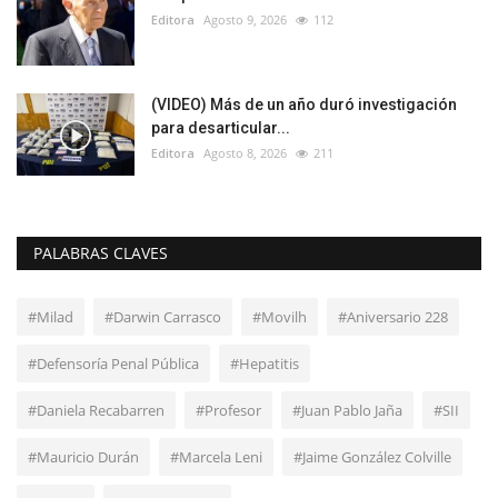
Editora
Agosto 9, 2026
112
(VIDEO) Más de un año duró investigación
para desarticular...
Editora
Agosto 8, 2026
211
PALABRAS CLAVES
#Milad
#Darwin Carrasco
#Movilh
#Aniversario 228
#Defensoría Penal Pública
#Hepatitis
#Daniela Recabarren
#Profesor
#Juan Pablo Jaña
#SII
#Mauricio Durán
#Marcela Leni
#Jaime González Colville