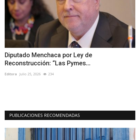
Diputado Menchaca por Ley de
C
Reconstrucción: “Las Pymes...
s
Editora
Julio 25, 2026
234
Ed
"E
au
PUBLICACIONES RECOMENDADAS