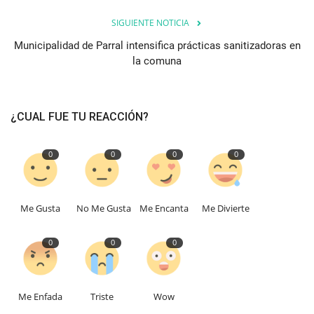
SIGUIENTE NOTICIA
Municipalidad de Parral intensifica prácticas sanitizadoras en
la comuna
¿CUAL FUE TU REACCIÓN?
0
0
0
0
Me Gusta
No Me Gusta
Me Encanta
Me Divierte
0
0
0
Me Enfada
Triste
Wow