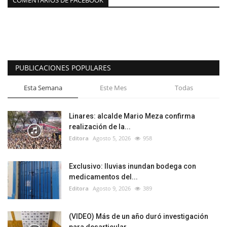
COMENTARIOS DE FACEBOOK
PUBLICACIONES POPULARES
Esta Semana
Este Mes
Todas
Linares: alcalde Mario Meza confirma
realización de la...
Editora
Agosto 5, 2026
958
Exclusivo: lluvias inundan bodega con
medicamentos del...
Editora
Agosto 9, 2026
389
(VIDEO) Más de un año duró investigación