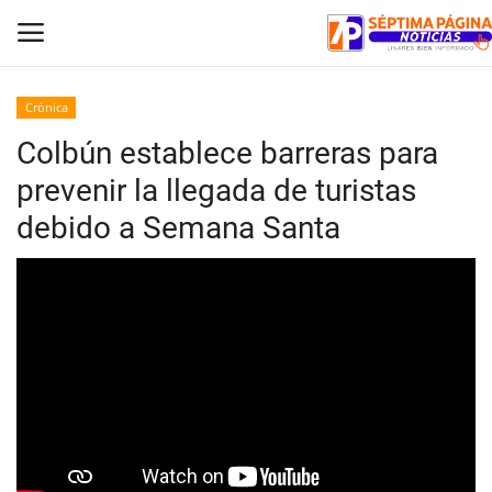
Crónica
Colbún establece barreras para
Inicio
prevenir la llegada de turistas
Crónica
debido a Semana Santa
Policial
Tribunales
Deporte
Política
Espectáculos